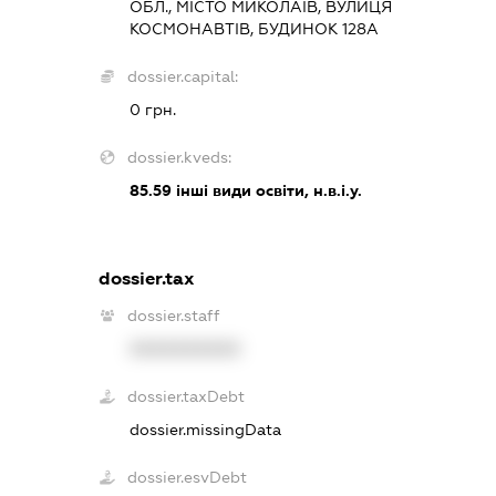
ОБЛ., МІСТО МИКОЛАЇВ, ВУЛИЦЯ
КОСМОНАВТІВ, БУДИНОК 128А
dossier.capital:
0 грн.
dossier.kveds:
85.59
інші види освіти, н.в.і.у.
dossier.tax
dossier.staff
XXXXXXXXXX
dossier.taxDebt
dossier.missingData
dossier.esvDebt