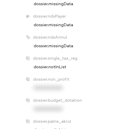
dossier.missingData
dossier.ndsPayer
dossier.missingData
dossier.ndsAnnul
dossier.missingData
dossier.single_tax_reg
dossier.notInList
dossier.non_profit
XXXXXXXXXX
dossier.budget_dotation
XXXXXXXXXX
dossier.palne_akciz