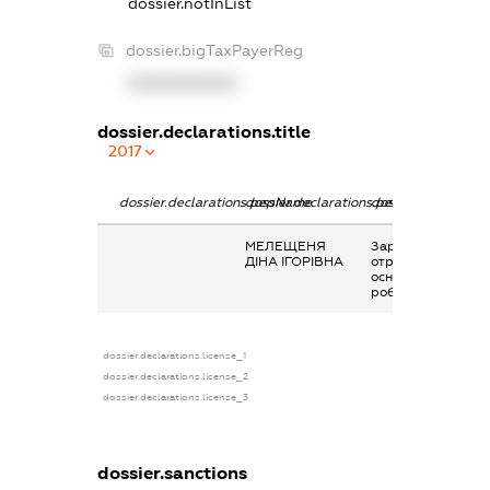
dossier.notInList
dossier.bigTaxPayerReg
XXXXXXXXXX
dossier.declarations.title
2017
dossier.declarations.pepName
dossier.declarations.personName
dossier.declaratio
МЕЛЕЩЕНЯ
Заробітна плата
ДІНА ІГОРІВНА
отримана за
основним місцем
роботи
dossier.declarations.license_1
dossier.declarations.license_2
dossier.declarations.license_3
dossier.sanctions