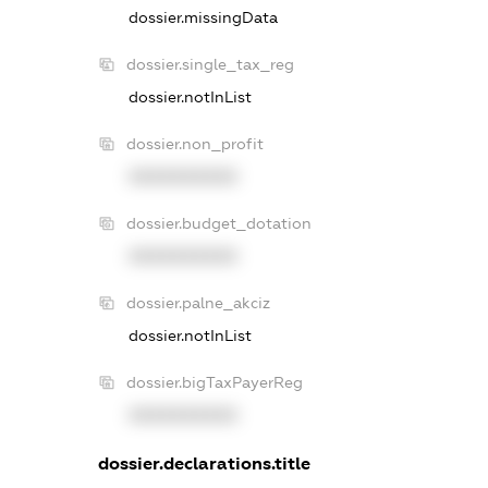
dossier.missingData
dossier.single_tax_reg
dossier.notInList
dossier.non_profit
XXXXXXXXXX
dossier.budget_dotation
XXXXXXXXXX
dossier.palne_akciz
dossier.notInList
dossier.bigTaxPayerReg
XXXXXXXXXX
dossier.declarations.title