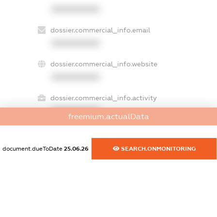
XXXXXXXXXX
dossier.commercial_info.email
XXXXXXXXXX
dossier.commercial_info.website
XXXXXXXXXX
dossier.commercial_info.activity
XXXXXXXXXX
freemium.actualData
document.dueToDate
25.06.26
SEARCH.ONMONITORING
freemium.exampleText_1
freemium.exampleText_2
freemium.anonymousPerSearch2
FREEMIUM.DETAILS
FREEMIUM.REGISTER