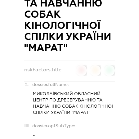
ТА НАВЧАННЮ
СОБАК
КІНОЛОГІЧНОЇ
СПІЛКИ УКРАЇНИ
"МАРАТ"
riskFactors.title
0
0
0
dossier.fullName:
МИКОЛАЇВСЬКИЙ ОБЛАСНИЙ
ЦЕНТР ПО ДРЕСЕРУВАННЮ ТА
НАВЧАННЮ СОБАК КІНОЛОГІЧНОЇ
СПІЛКИ УКРАЇНИ "МАРАТ"
dossier.opfSubType:
-