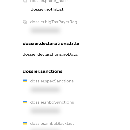
dossier.palne_akciz
dossier.notInList
dossier.bigTaxPayerReg
XXXXXXXXXX
dossier.declarations.title
dossier.declarations.noData
dossier.sanctions
dossier.specSanctions
XXXXXXXXXX
dossier.rnboSanctions
XXXXXXXXXX
dossier.amkuBlackList