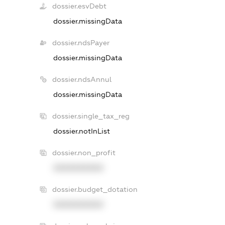
dossier.esvDebt
dossier.missingData
dossier.ndsPayer
dossier.missingData
dossier.ndsAnnul
dossier.missingData
dossier.single_tax_reg
dossier.notInList
dossier.non_profit
XXXXXXXXXX
dossier.budget_dotation
XXXXXXXXXX