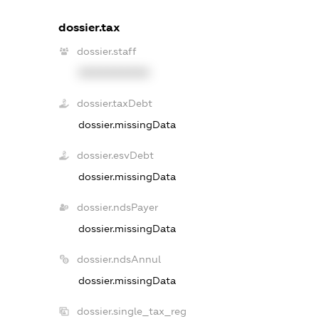
dossier.tax
dossier.staff
XXXXXXXXXX
dossier.taxDebt
dossier.missingData
dossier.esvDebt
dossier.missingData
dossier.ndsPayer
dossier.missingData
dossier.ndsAnnul
dossier.missingData
dossier.single_tax_reg