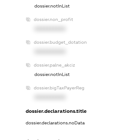
dossier.notInList
dossier.non_profit
XXXXXXXXXX
dossier.budget_dotation
XXXXXXXXXX
dossier.palne_akciz
dossier.notInList
dossier.bigTaxPayerReg
XXXXXXXXXX
dossier.declarations.title
dossier.declarations.noData