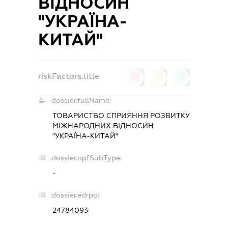
ВІДНОСИН
"УКРАЇНА-
КИТАЙ"
riskFactors.title
0
0
0
dossier.fullName:
ТОВАРИСТВО СПРИЯННЯ РОЗВИТКУ
МІЖНАРОДНИХ ВІДНОСИН
"УКРАЇНА-КИТАЙ"
dossier.opfSubType:
-
dossier.edrpo:
24784093