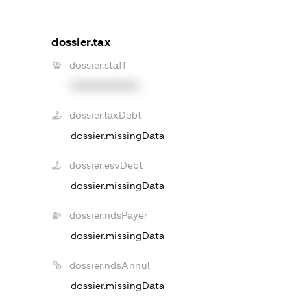
dossier.tax
dossier.staff
XXXXXXXXXX
dossier.taxDebt
dossier.missingData
dossier.esvDebt
dossier.missingData
dossier.ndsPayer
dossier.missingData
dossier.ndsAnnul
dossier.missingData