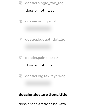
dossier.single_tax_reg
dossier.notInList
dossier.non_profit
XXXXXXXXXX
dossier.budget_dotation
XXXXXXXXXX
dossier.palne_akciz
dossier.notInList
dossier.bigTaxPayerReg
XXXXXXXXXX
dossier.declarations.title
dossier.declarations.noData