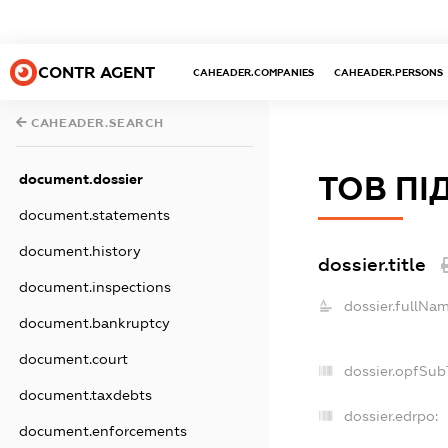
CONTR AGENT
CAHEADER.COMPANIES
CAHEADER.PERSONS
CAHEADER.SEARCH
document.dossier
ТОВ ПІ
document.statements
document.history
dossier.title
document.inspections
dossier.fullNam
document.bankruptcy
document.court
dossier.opfSub
document.taxdebts
dossier.edrpo:
document.enforcements