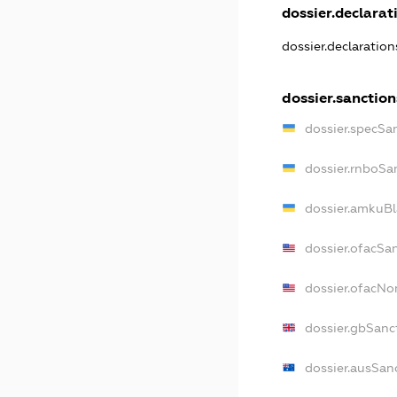
dossier.declarati
dossier.declaratio
dossier.sanction
dossier.specSa
dossier.rnboSa
dossier.amkuBl
dossier.ofacSa
dossier.ofacN
dossier.gbSanc
dossier.ausSan