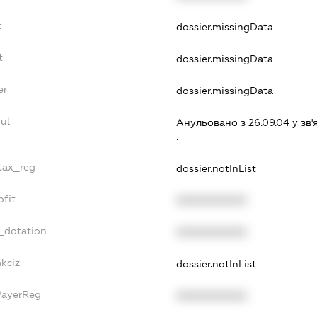
t
dossier.missingData
t
dossier.missingData
er
dossier.missingData
ul
Анульовано з 26.09.04 у зв'
.
_tax_reg
dossier.notInList
ofit
XXXXXXXXXX
_dotation
XXXXXXXXXX
akciz
dossier.notInList
PayerReg
XXXXXXXXXX