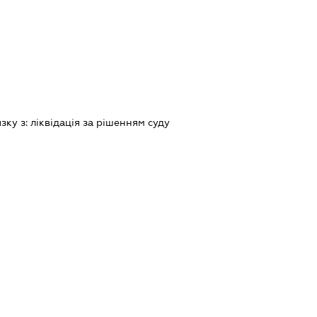
язку з:
лiквiдацiя за рiшенням суду