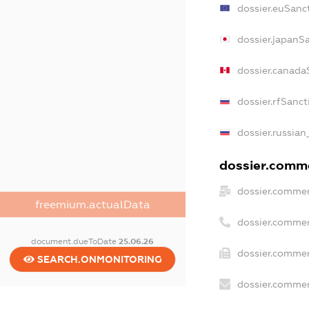
dossier.euSanc
dossier.japanS
dossier.canada
dossier.rfSanct
dossier.russian
dossier.comme
dossier.commer
freemium.actualData
dossier.commer
document.dueToDate
25.06.26
dossier.commer
SEARCH.ONMONITORING
dossier.commer