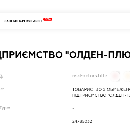
BETA
CAHEADER.PERSSEARCH
ДПРИЄМСТВО "ОЛДЕН-ПЛЮ
riskFactors.title
0
0
e:
ТОВАРИСТВО З ОБМЕЖЕН
ПІДПРИЄМСТВО "ОЛДЕН-
Type:
-
24785032