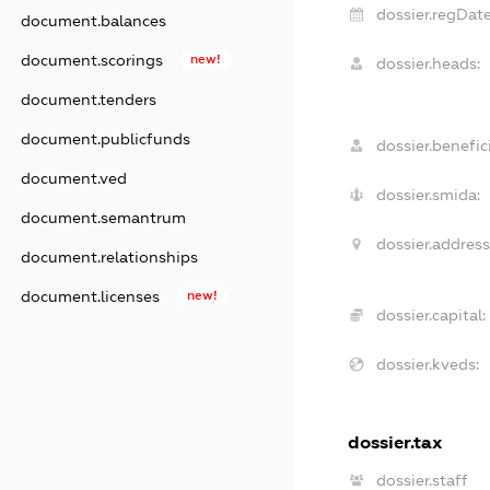
dossier.regDate
document.balances
document.scorings
new!
dossier.heads:
document.tenders
document.publicfunds
dossier.benefici
document.ved
dossier.smida:
document.semantrum
dossier.address
document.relationships
document.licenses
new!
dossier.capital:
dossier.kveds:
dossier.tax
dossier.staff