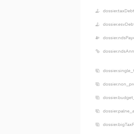
dossier.taxDeb
dossier.esvDeb
dossier.ndsPay
dossier.ndsAnn
dossier.single
dossier.non_pr
dossier.budget
dossier.palne_
dossier.bigTax