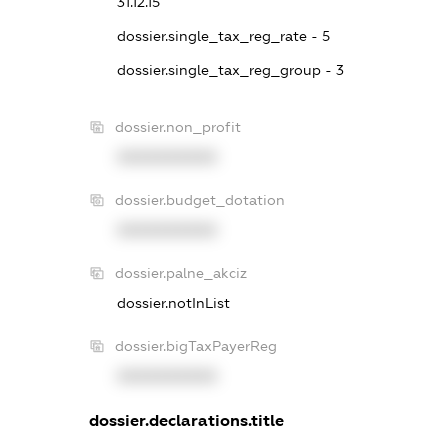
31.12.15
dossier.single_tax_reg_rate - 5
dossier.single_tax_reg_group - 3
dossier.non_profit
XXXXXXXXXX
dossier.budget_dotation
XXXXXXXXXX
dossier.palne_akciz
dossier.notInList
dossier.bigTaxPayerReg
XXXXXXXXXX
dossier.declarations.title