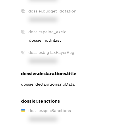
dossier.budget_dotation
XXXXXXXXXX
dossier.palne_akciz
dossier.notInList
dossier.bigTaxPayerReg
XXXXXXXXXX
dossier.declarations.title
dossier.declarations.noData
dossier.sanctions
dossier.specSanctions
XXXXXXXXXX