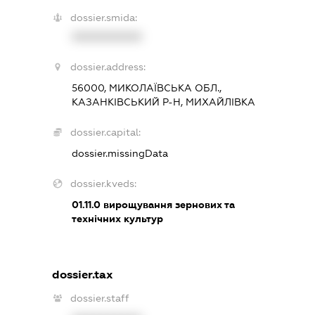
dossier.smida:
XXXXXXXXXX
dossier.address:
56000, МИКОЛАЇВСЬКА ОБЛ.,
КАЗАНКІВСЬКИЙ Р-Н, МИХАЙЛІВКА
dossier.capital:
dossier.missingData
dossier.kveds:
01.11.0
вирощування зернових та
технічних культур
dossier.tax
dossier.staff