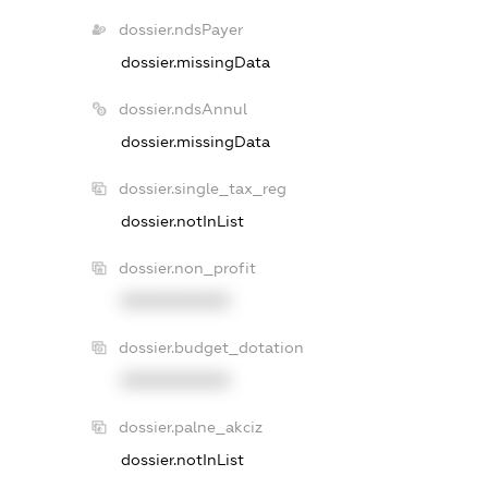
dossier.ndsPayer
dossier.missingData
dossier.ndsAnnul
dossier.missingData
dossier.single_tax_reg
dossier.notInList
dossier.non_profit
XXXXXXXXXX
dossier.budget_dotation
XXXXXXXXXX
dossier.palne_akciz
dossier.notInList