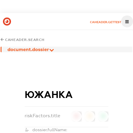
CAHEADER.GETTEST
CAHEADER.SEARCH
document.dossier
ЮЖАНКА
riskFactors.title
0
0
0
dossier.fullName: