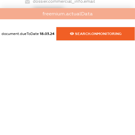
dossier.commercial_info.email
XXXXXXXXXX
freemium.actualData
dossier.commercial_info.website
XXXXXXXXXX
document.dueToDate
18.03.24
SEARCH.ONMONITORING
dossier.commercial_info.activity
XXXXXXXXXX
freemium.exampleText_1
freemium.exampleText_2
freemium.anonymousPerSearch2
FREEMIUM.DETAILS
FREEMIUM.REGISTER