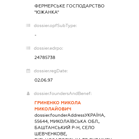
ФЕРМЕРСЬКЕ ГОСПОДАРСТВО
"ЮЖАНКА"
dossier.opfSubType:
-
dossier.edrpo:
24785738
dossier.regDate:
02.06.97
dossier.foundersAndBenef:
ГРИНЕНКО МИКОЛА
МИКОЛАЙОВИЧ
dossier.founderAddress
УКРАЇНА,
55644, МИКОЛАЇВСЬКА ОБЛ.,
БАШТАНСЬКИЙ Р-Н, СЕЛО
ШЕВЧЕНКОВЕ,