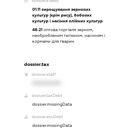
dossier.kveds:
01.11
вирощування зернових
культур (крім рису), бобових
культур і насіння олійних культур
46.21
оптова торгівля зерном,
необробленим тютюном, насінням і
кормами для тварин
dossier.tax
dossier.staff
XXXXXXXXXX
dossier.taxDebt
dossier.missingData
dossier.esvDebt
dossier.missingData