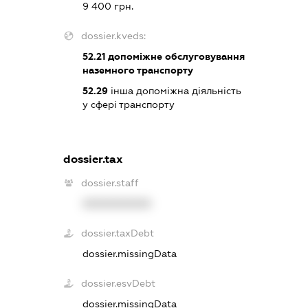
9 400 грн.
dossier.kveds:
52.21
допоміжне обслуговування
наземного транспорту
52.29
інша допоміжна діяльність
у сфері транспорту
dossier.tax
dossier.staff
XXXXXXXXXX
dossier.taxDebt
dossier.missingData
dossier.esvDebt
dossier.missingData