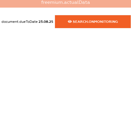
freemium.actualData
dossier.commercial_info.fax
XXXXXXXXXX
document.dueToDate
23.08.25
SEARCH.ONMONITORING
dossier.commercial_info.email
XXXXXXXXXX
dossier.commercial_info.website
XXXXXXXXXX
dossier.commercial_info.activity
XXXXXXXXXX
freemium.exampleText_1
freemium.exampleText_2
freemium.anonymousPerSearch2
FREEMIUM.DETAILS
FREEMIUM.REGISTER