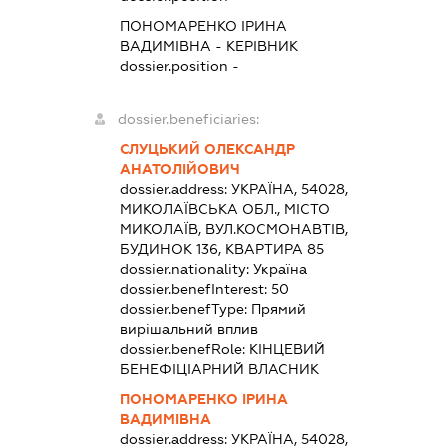
ПОНОМАРЕНКО ІРИНА
ВАДИМІВНА
-
КЕРІВНИК
dossier.position -
dossier.beneficiaries:
СЛУЦЬКИЙ ОЛЕКСАНДР
АНАТОЛІЙОВИЧ
dossier.address:
УКРАЇНА, 54028,
МИКОЛАЇВСЬКА ОБЛ., МІСТО
МИКОЛАЇВ, ВУЛ.КОСМОНАВТІВ,
БУДИНОК 136, КВАРТИРА 85
dossier.nationality:
Україна
dossier.benefInterest:
50
dossier.benefType:
Прямий
вирішальний вплив
dossier.benefRole:
КІНЦЕВИЙ
БЕНЕФІЦІАРНИЙ ВЛАСНИК
ПОНОМАРЕНКО ІРИНА
ВАДИМІВНА
dossier.address:
УКРАЇНА, 54028,