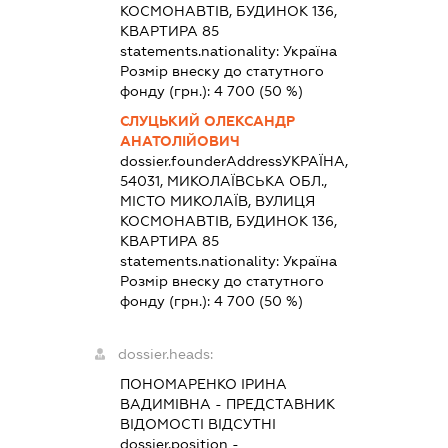
КОСМОНАВТІВ, БУДИНОК 136,
КВАРТИРА 85
statements.nationality:
Україна
Розмір внеску до статутного
фонду (грн.):
4 700
(50 %)
СЛУЦЬКИЙ ОЛЕКСАНДР
АНАТОЛІЙОВИЧ
dossier.founderAddress
УКРАЇНА,
54031, МИКОЛАЇВСЬКА ОБЛ.,
МІСТО МИКОЛАЇВ, ВУЛИЦЯ
КОСМОНАВТІВ, БУДИНОК 136,
КВАРТИРА 85
statements.nationality:
Україна
Розмір внеску до статутного
фонду (грн.):
4 700
(50 %)
dossier.heads:
ПОНОМАРЕНКО ІРИНА
ВАДИМІВНА
-
ПРЕДСТАВНИК
ВІДОМОСТІ ВІДСУТНІ
dossier.position -