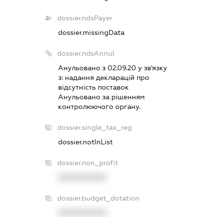
dossier.ndsPayer
dossier.missingData
dossier.ndsAnnul
Анульовано з 02.09.20 у зв'язку
з:
надання декларацiй про
вiдсутнiсть поставок
Анульовано за рiшенням
контролюючого органу.
dossier.single_tax_reg
dossier.notInList
dossier.non_profit
XXXXXXXXXX
dossier.budget_dotation
XXXXXXXXXX