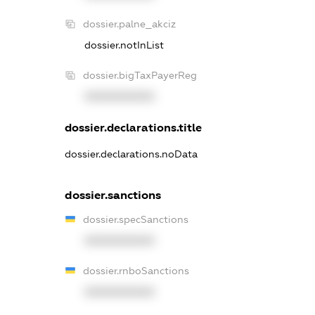
dossier.palne_akciz
dossier.notInList
dossier.bigTaxPayerReg
XXXXXXXXXX
dossier.declarations.title
dossier.declarations.noData
dossier.sanctions
dossier.specSanctions
XXXXXXXXXX
dossier.rnboSanctions
XXXXXXXXXX