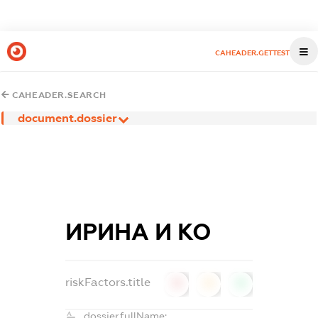
CAHEADER.GETTEST
CAHEADER.SEARCH
document.dossier
ИРИНА И КО
riskFactors.title
0
0
0
dossier.fullName: