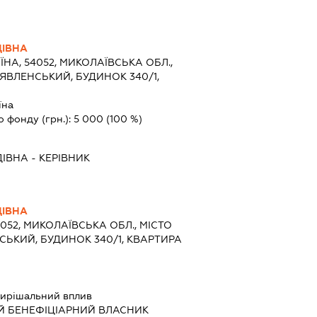
ДІВНА
ЇНА, 54052, МИКОЛАЇВСЬКА ОБЛ.,
ОЯВЛЕНСЬКИЙ, БУДИНОК 340/1,
їна
о фонду (грн.):
5 000
(100 %)
ДІВНА
-
КЕРІВНИК
ДІВНА
4052, МИКОЛАЇВСЬКА ОБЛ., МІСТО
СЬКИЙ, БУДИНОК 340/1, КВАРТИРА
ирішальний вплив
Й БЕНЕФІЦІАРНИЙ ВЛАСНИК