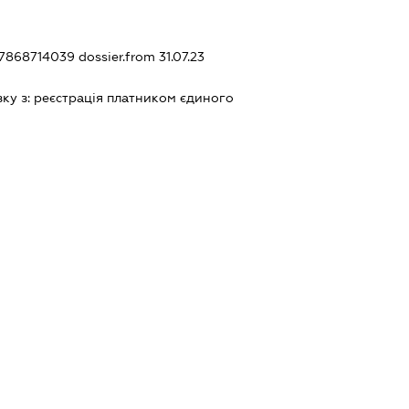
247868714039
dossier.from 31.07.23
зку з:
реєстрацiя платником єдиного