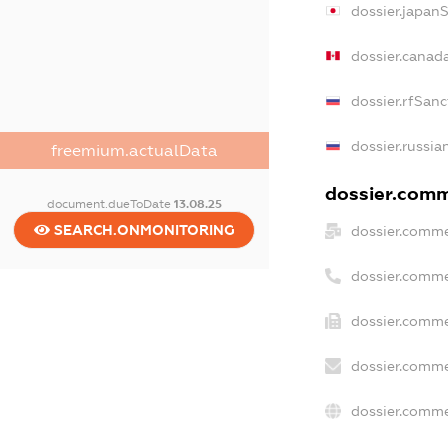
dossier.japan
dossier.canad
dossier.rfSanc
dossier.russia
freemium.actualData
dossier.comme
document.dueToDate
13.08.25
SEARCH.ONMONITORING
dossier.comme
dossier.comme
dossier.comme
dossier.comme
dossier.comme