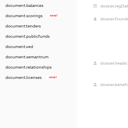
document.balances
dossier.regDat
document.scorings
new!
dossier.foun
document.tenders
document.publicfunds
document.ved
document.semantrum
dossier.heads:
document.relationships
document.licenses
new!
dossier.benefic