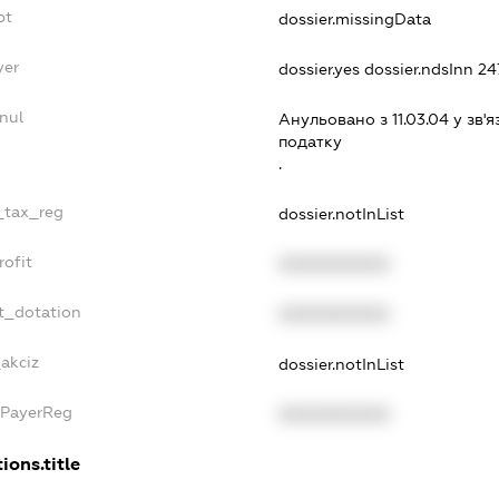
bt
dossier.missingData
yer
dossier.yes
dossier.ndsInn 
nul
Анульовано з 11.03.04 у зв'я
податку
.
e_tax_reg
dossier.notInList
rofit
XXXXXXXXXX
t_dotation
XXXXXXXXXX
_akciz
dossier.notInList
xPayerReg
XXXXXXXXXX
ions.title