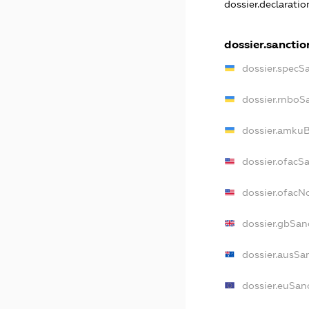
dossier.declarati
dossier.sanctio
dossier.specS
dossier.rnboS
dossier.amkuB
dossier.ofacS
dossier.ofac
dossier.gbSan
dossier.ausSa
dossier.euSan