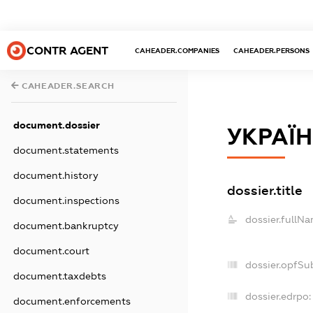
CONTR AGENT
CAHEADER.COMPANIES
CAHEADER.PERSONS
CAHEADER.SEARCH
document.dossier
УКРАЇН
document.statements
document.history
dossier.title
document.inspections
dossier.fullNa
document.bankruptcy
document.court
dossier.opfSu
document.taxdebts
dossier.edrpo:
document.enforcements