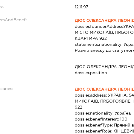
e:
12.11.97
dersAndBenef:
ДЮС ОЛЕКСАНДРА ЛЕОНІ
dossier.founderAddress
УКРА
МІСТО МИКОЛАЇВ, ПР.БОГ
КВАРТИРА 922
statements.nationality:
Укра
Розмір внеску до статутног
ДЮС ОЛЕКСАНДРА ЛЕОНІ
dossier.position -
iaries:
ДЮС ОЛЕКСАНДРА ЛЕОНІ
dossier.address:
УКРАЇНА, 5
МИКОЛАЇВ, ПР.БОГОЯВЛЕН
922
dossier.nationality:
Україна
dossier.benefInterest:
100
dossier.benefType:
Прямий в
dossier.benefRole:
КІНЦЕВИ