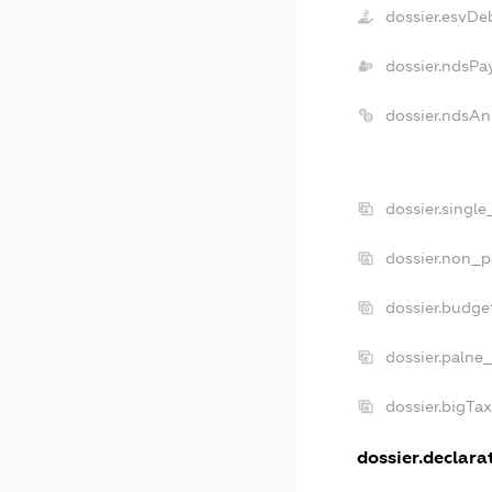
dossier.esvDe
dossier.ndsPa
dossier.ndsAn
dossier.singl
dossier.non_p
dossier.budge
dossier.palne
dossier.bigTa
dossier.declarat