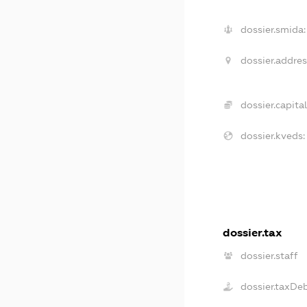
dossier.smida:
dossier.addres
dossier.capital
dossier.kveds:
dossier.tax
dossier.staff
dossier.taxDe