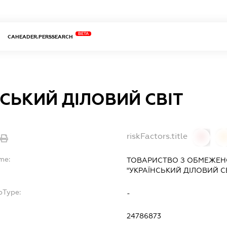
BETA
CAHEADER.PERSSEARCH
СЬКИЙ ДІЛОВИЙ СВІТ
riskFactors.title
0
me:
ТОВАРИСТВО З ОБМЕЖЕН
"УКРАЇНСЬКИЙ ДІЛОВИЙ СВ
bType:
-
24786873