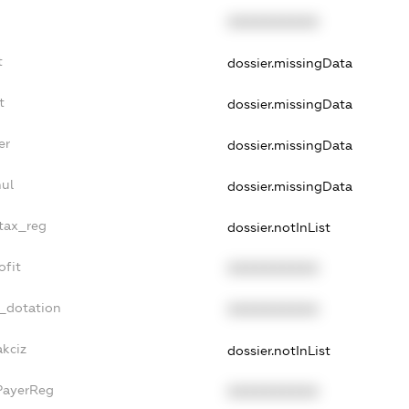
XXXXXXXXXX
t
dossier.missingData
t
dossier.missingData
er
dossier.missingData
ul
dossier.missingData
_tax_reg
dossier.notInList
ofit
XXXXXXXXXX
t_dotation
XXXXXXXXXX
akciz
dossier.notInList
PayerReg
XXXXXXXXXX