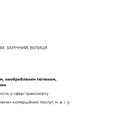
МИ, ЗАРІЧНИЙ, ВУЛИЦЯ
ом, необробленим тютюном,
рин
ість у сфері транспорту
их комерційних послуг, н. в. і. у.