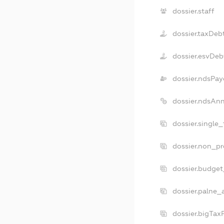
dossier.staff
dossier.taxDeb
dossier.esvDeb
dossier.ndsPay
dossier.ndsAnn
dossier.single
dossier.non_pr
dossier.budge
dossier.palne_
dossier.bigTax