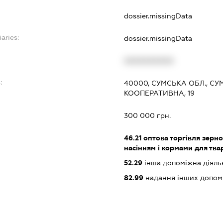
dossier.missingData
aries:
dossier.missingData
XXXXXXXXXX
:
40000, СУМСЬКА ОБЛ., СУ
КООПЕРАТИВНА, 19
300 000 грн.
46.21
оптова торгівля зерн
насінням і кормами для тва
52.29
інша допоміжна діяльн
82.99
надання інших допоміжн