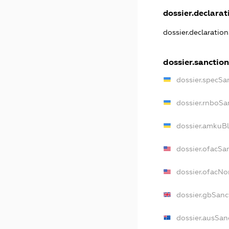
dossier.declarati
dossier.declaratio
dossier.sanction
dossier.specSa
dossier.rnboSa
dossier.amkuBl
dossier.ofacSa
dossier.ofacN
dossier.gbSanc
dossier.ausSan