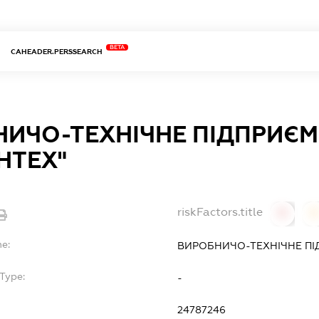
BETA
CAHEADER.PERSSEARCH
НИЧО-ТЕХНІЧНЕ ПІДПРИЄ
НТЕХ"
riskFactors.title
0
0
e:
ВИРОБНИЧО-ТЕХНІЧНЕ ПІ
Type:
-
24787246