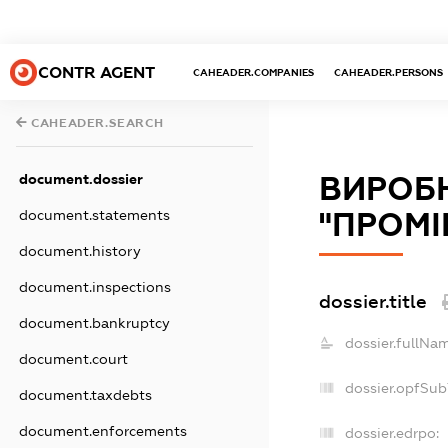
CONTR AGENT
CAHEADER.COMPANIES
CAHEADER.PERSONS
CAHEADER.SEARCH
document.dossier
ВИРОБ
document.statements
"ПРОМІ
document.history
document.inspections
dossier.title
document.bankruptcy
dossier.fullNam
document.court
dossier.opfSub
document.taxdebts
document.enforcements
dossier.edrpo: