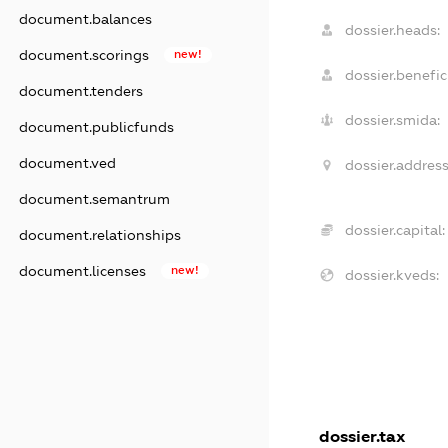
document.balances
dossier.heads:
document.scorings
new!
dossier.benefici
document.tenders
dossier.smida:
document.publicfunds
document.ved
dossier.address
document.semantrum
dossier.capital:
document.relationships
document.licenses
new!
dossier.kveds:
dossier.tax