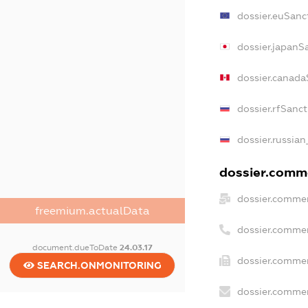
dossier.euSanc
dossier.japanS
dossier.canada
dossier.rfSanc
dossier.russian
dossier.comme
dossier.commer
freemium.actualData
dossier.commer
document.dueToDate
24.03.17
dossier.commer
SEARCH.ONMONITORING
dossier.commer