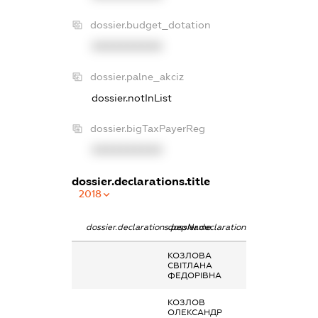
dossier.budget_dotation
XXXXXXXXXX
dossier.palne_akciz
dossier.notInList
dossier.bigTaxPayerReg
XXXXXXXXXX
dossier.declarations.title
2018
dossier.declarations.pepName
dossier.declarations.personName
dossier.declarat
КОЗЛОВА
-
СВІТЛАНА
ФЕДОРІВНА
КОЗЛОВ
Кінцевий
ОЛЕКСАНДР
бенефіціарний