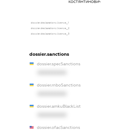
КОСТЯНТИНОВИЧ
власник
(контролер)
dossier.declarations.license_1
dossier.declarations.license_2
dossier.declarations.license_3
dossier.sanctions
dossier.specSanctions
XXXXXXXXXX
dossier.rnboSanctions
XXXXXXXXXX
dossier.amkuBlackList
XXXXXXXXXX
dossier.ofacSanctions