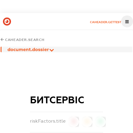
CAHEADER.GETTEST
CAHEADER.SEARCH
document.dossier
БИТСЕРВІС
riskFactors.title
0
0
0