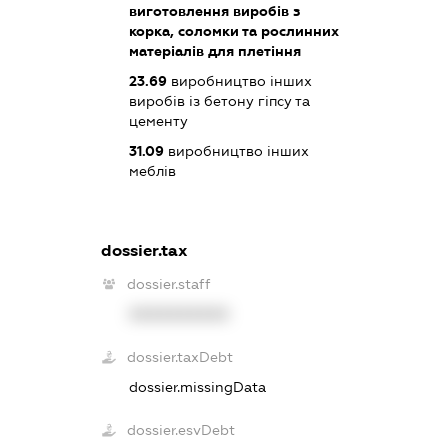
виготовлення виробів з
корка, соломки та рослинних
матеріалів для плетіння
23.69
виробництво інших
виробів із бетону гіпсу та
цементу
31.09
виробництво інших
меблів
dossier.tax
dossier.staff
XXXXXXXXXX
dossier.taxDebt
dossier.missingData
dossier.esvDebt