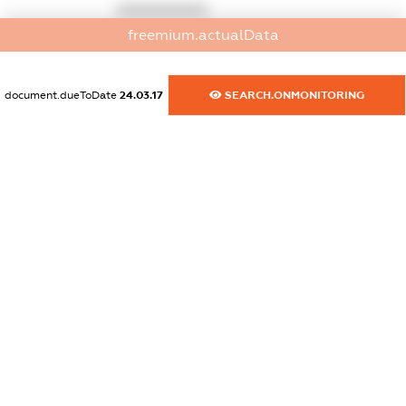
XXXXXXXXXX
freemium.actualData
dossier.rfSanctions
XXXXXXXXXX
document.dueToDate
24.03.17
SEARCH.ONMONITORING
dossier.russian_reg_title
XXXXXXXXXX
dossier.commercial_info.title
dossier.commercial_info.postal_address
XXXXXXXXXX
dossier.commercial_info.phone
XXXXXXXXXX
dossier.commercial_info.fax
XXXXXXXXXX