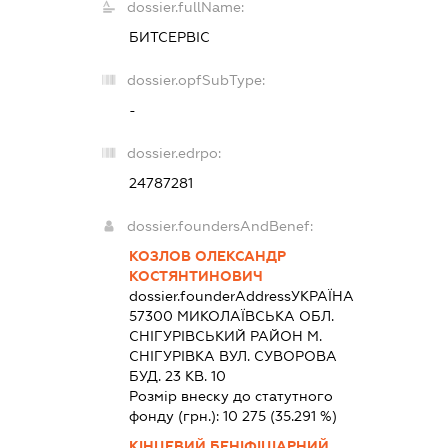
dossier.fullName:
БИТСЕРВІС
dossier.opfSubType:
-
dossier.edrpo:
24787281
dossier.foundersAndBenef:
КОЗЛОВ ОЛЕКСАНДР
КОСТЯНТИНОВИЧ
dossier.founderAddress
УКРАЇНА
57300 МИКОЛАЇВСЬКА ОБЛ.
СНIГУРIВСЬКИЙ РАЙОН М.
СНІГУРІВКА ВУЛ. СУВОРОВА
БУД. 23 КВ. 10
Розмір внеску до статутного
фонду (грн.):
10 275
(35.291 %)
КІНЦЕВИЙ БЕНІФІЦІАРНИЙ