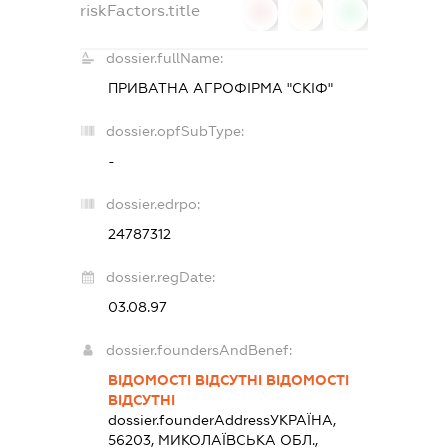
riskFactors.title
0
0
0
dossier.fullName:
ПРИВАТНА АГРОФІРМА "СКІФ"
dossier.opfSubType:
-
dossier.edrpo:
24787312
dossier.regDate:
03.08.97
dossier.foundersAndBenef:
ВІДОМОСТІ ВІДСУТНІ ВІДОМОСТІ
ВІДСУТНІ
dossier.founderAddress
УКРАЇНА,
56203, МИКОЛАЇВСЬКА ОБЛ.,