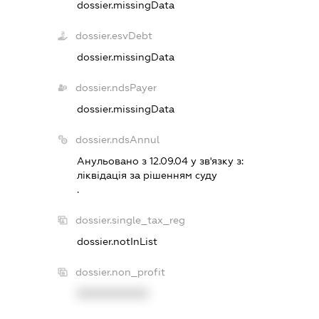
dossier.missingData
dossier.esvDebt
dossier.missingData
dossier.ndsPayer
dossier.missingData
dossier.ndsAnnul
Анульовано з 12.09.04 у зв'язку з:
лiквiдацiя за рiшенням суду
.
dossier.single_tax_reg
dossier.notInList
dossier.non_profit
XXXXXXXXXX