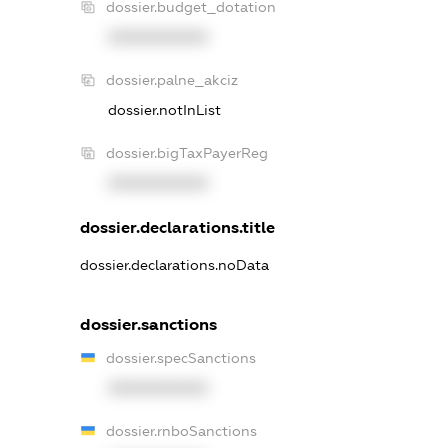
dossier.budget_dotation
XXXXXXXXXX
dossier.palne_akciz
dossier.notInList
dossier.bigTaxPayerReg
XXXXXXXXXX
dossier.declarations.title
dossier.declarations.noData
dossier.sanctions
dossier.specSanctions
XXXXXXXXXX
dossier.rnboSanctions