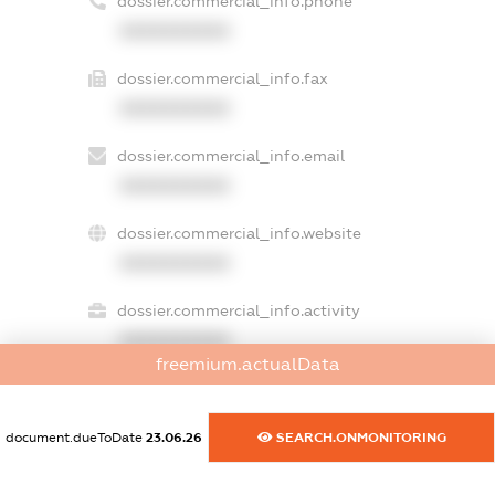
dossier.commercial_info.phone
XXXXXXXXXX
dossier.commercial_info.fax
XXXXXXXXXX
dossier.commercial_info.email
XXXXXXXXXX
dossier.commercial_info.website
XXXXXXXXXX
dossier.commercial_info.activity
XXXXXXXXXX
freemium.actualData
freemium.exampleText_1
document.dueToDate
23.06.26
SEARCH.ONMONITORING
freemium.exampleText_2
freemium.anonymousPerSearch2