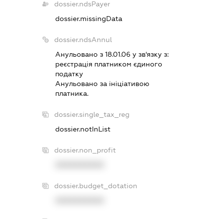
dossier.ndsPayer
dossier.missingData
dossier.ndsAnnul
Анульовано з 18.01.06 у зв'язку з:
реєстрацiя платником єдиного
податку
Анульовано за iнiцiативою
платника.
dossier.single_tax_reg
dossier.notInList
dossier.non_profit
XXXXXXXXXX
dossier.budget_dotation
XXXXXXXXXX