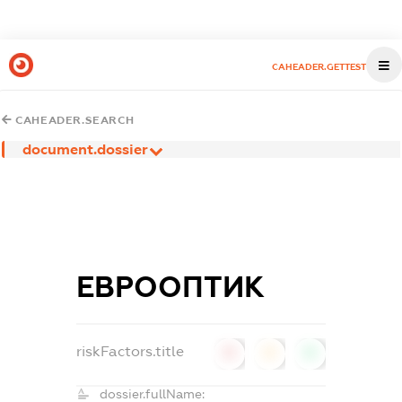
CAHEADER.GETTEST
CAHEADER.SEARCH
document.dossier
ЕВРООПТИК
riskFactors.title
0
0
0
dossier.fullName: