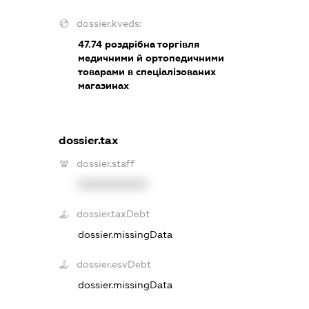
dossier.kveds:
47.74
роздрібна торгівля
медичними й ортопедичними
товарами в спеціалізованих
магазинах
dossier.tax
dossier.staff
XXXXXXXXXX
dossier.taxDebt
dossier.missingData
dossier.esvDebt
dossier.missingData