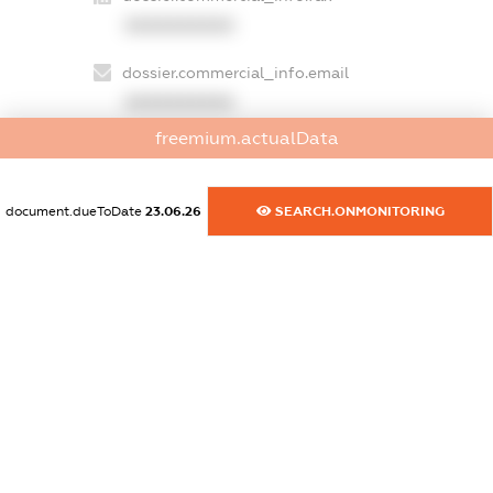
XXXXXXXXXX
dossier.commercial_info.email
XXXXXXXXXX
freemium.actualData
dossier.commercial_info.website
XXXXXXXXXX
document.dueToDate
23.06.26
SEARCH.ONMONITORING
dossier.commercial_info.activity
XXXXXXXXXX
freemium.exampleText_1
freemium.exampleText_2
freemium.anonymousPerSearch2
FREEMIUM.DETAILS
FREEMIUM.REGISTER