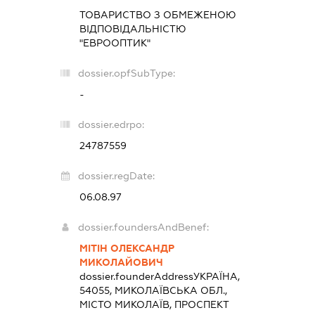
ТОВАРИСТВО З ОБМЕЖЕНОЮ
ВІДПОВІДАЛЬНІСТЮ
"ЕВРООПТИК"
dossier.opfSubType:
-
dossier.edrpo:
24787559
dossier.regDate:
06.08.97
dossier.foundersAndBenef:
МІТІН ОЛЕКСАНДР
МИКОЛАЙОВИЧ
dossier.founderAddress
УКРАЇНА,
54055, МИКОЛАЇВСЬКА ОБЛ.,
МІСТО МИКОЛАЇВ, ПРОСПЕКТ