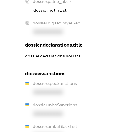
dossier.palne_akciz
dossier.notInList
dossier.bigTaxPayerReg
XXXXXXXXXX
dossier.declarations.title
dossier.declarations.noData
dossier.sanctions
dossier.specSanctions
XXXXXXXXXX
dossier.rnboSanctions
XXXXXXXXXX
dossier.amkuBlackList