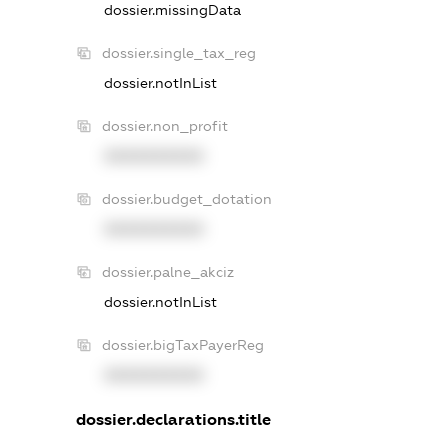
dossier.missingData
dossier.single_tax_reg
dossier.notInList
dossier.non_profit
XXXXXXXXXX
dossier.budget_dotation
XXXXXXXXXX
dossier.palne_akciz
dossier.notInList
dossier.bigTaxPayerReg
XXXXXXXXXX
dossier.declarations.title