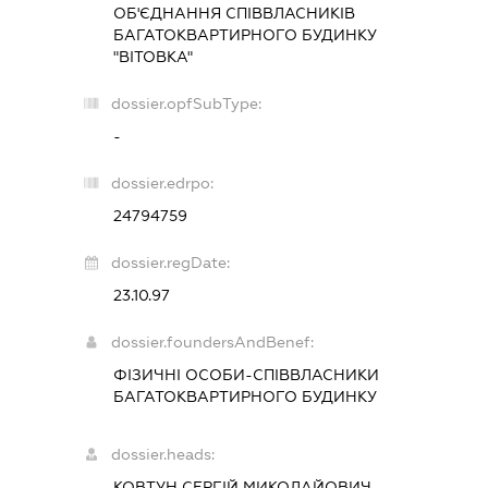
ОБ'ЄДНАННЯ СПІВВЛАСНИКІВ
БАГАТОКВАРТИРНОГО БУДИНКУ
"ВІТОВКА"
dossier.opfSubType:
-
dossier.edrpo:
24794759
dossier.regDate:
23.10.97
dossier.foundersAndBenef:
ФІЗИЧНІ ОСОБИ-СПІВВЛАСНИКИ
БАГАТОКВАРТИРНОГО БУДИНКУ
dossier.heads:
КОВТУН СЕРГІЙ МИКОЛАЙОВИЧ
-