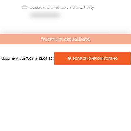
dossier.commercial_info.activity
XXXXXXXXXX
freemium.actualData
freemium.exampleText_1
freemium.exampleText_2
freemium.anonymousPerSearch2
document.dueToDate
12.04.25
SEARCH.ONMONITORING
FREEMIUM.DETAILS
FREEMIUM.REGISTER