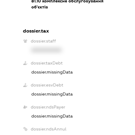
81.10
комплексне обслуговування
об'єктів
dossier.tax
dossier.staff
XXXXXXXXXX
dossier.taxDebt
dossier.missingData
dossier.esvDebt
dossier.missingData
dossier.ndsPayer
dossier.missingData
dossier.ndsAnnul