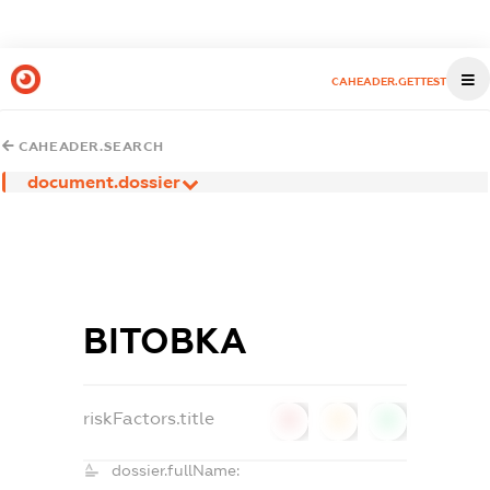
CAHEADER.GETTEST
CAHEADER.SEARCH
document.dossier
ВІТОВКА
riskFactors.title
0
0
0
dossier.fullName: