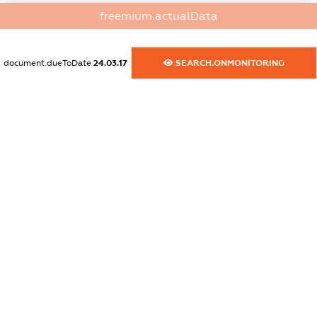
dossier.commercial_info.activity
freemium.actualData
XXXXXXXXXX
document.dueToDate
24.03.17
SEARCH.ONMONITORING
freemium.exampleText_1
freemium.exampleText_2
freemium.anonymousPerSearch2
FREEMIUM.DETAILS
FREEMIUM.REGISTER