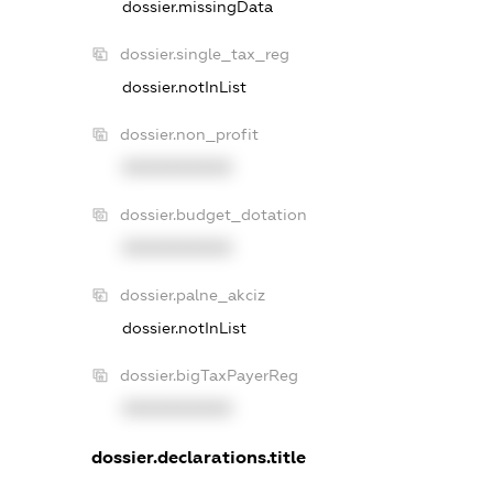
dossier.missingData
dossier.single_tax_reg
dossier.notInList
dossier.non_profit
XXXXXXXXXX
dossier.budget_dotation
XXXXXXXXXX
dossier.palne_akciz
dossier.notInList
dossier.bigTaxPayerReg
XXXXXXXXXX
dossier.declarations.title