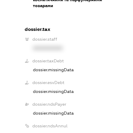
товарами
dossier.tax
dossier.staff
XXXXXXXXXX
dossier.taxDebt
dossier.missingData
dossier.esvDebt
dossier.missingData
dossier.ndsPayer
dossier.missingData
dossier.ndsAnnul