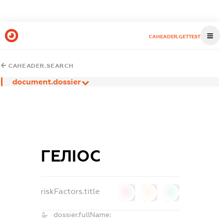
CAHEADER.GETTEST
CAHEADER.SEARCH
document.dossier
ГЕЛІОС
riskFactors.title
0
0
0
dossier.fullName: