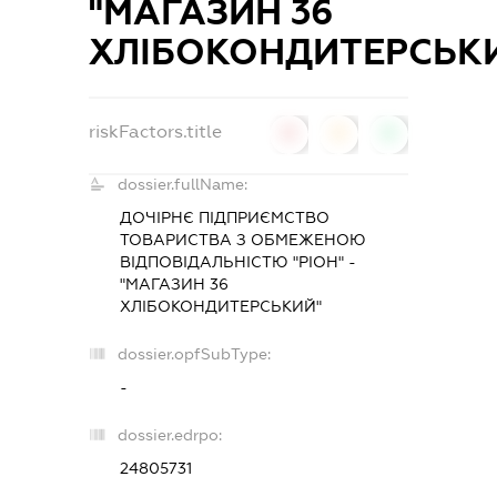
"МАГАЗИН 36
ХЛІБОКОНДИТЕРСЬК
riskFactors.title
0
0
0
dossier.fullName:
ДОЧІРНЄ ПІДПРИЄМСТВО
ТОВАРИСТВА З ОБМЕЖЕНОЮ
ВІДПОВІДАЛЬНІСТЮ "РІОН" -
"МАГАЗИН 36
ХЛІБОКОНДИТЕРСЬКИЙ"
dossier.opfSubType:
-
dossier.edrpo:
24805731