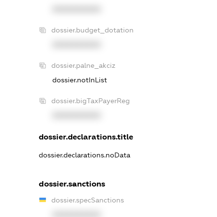
XXXXXXXXXX
dossier.budget_dotation
XXXXXXXXXX
dossier.palne_akciz
dossier.notInList
dossier.bigTaxPayerReg
XXXXXXXXXX
dossier.declarations.title
dossier.declarations.noData
dossier.sanctions
dossier.specSanctions
XXXXXXXXXX