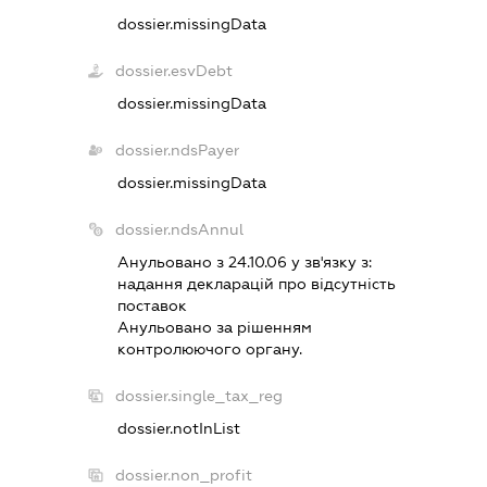
dossier.missingData
dossier.esvDebt
dossier.missingData
dossier.ndsPayer
dossier.missingData
dossier.ndsAnnul
Анульовано з 24.10.06 у зв'язку з:
надання декларацiй про вiдсутнiсть
поставок
Анульовано за рiшенням
контролюючого органу.
dossier.single_tax_reg
dossier.notInList
dossier.non_profit