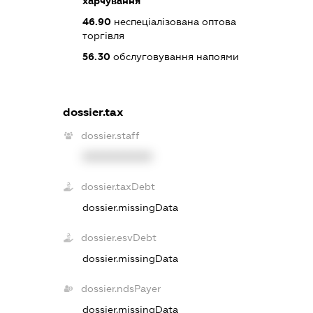
харчування
46.90
неспеціалізована оптова
торгівля
56.30
обслуговування напоями
dossier.tax
dossier.staff
XXXXXXXXXX
dossier.taxDebt
dossier.missingData
dossier.esvDebt
dossier.missingData
dossier.ndsPayer
dossier.missingData