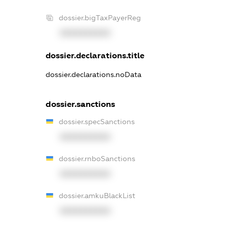
dossier.bigTaxPayerReg
XXXXXXXXXX
dossier.declarations.title
dossier.declarations.noData
dossier.sanctions
dossier.specSanctions
XXXXXXXXXX
dossier.rnboSanctions
XXXXXXXXXX
dossier.amkuBlackList
XXXXXXXXXX