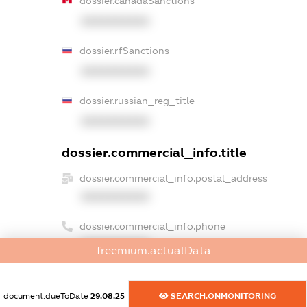
dossier.canadaSanctions
XXXXXXXXXX
dossier.rfSanctions
XXXXXXXXXX
dossier.russian_reg_title
XXXXXXXXXX
dossier.commercial_info.title
dossier.commercial_info.postal_address
XXXXXXXXXX
dossier.commercial_info.phone
XXXXXXXXXX
freemium.actualData
dossier.commercial_info.fax
XXXXXXXXXX
document.dueToDate
29.08.25
SEARCH.ONMONITORING