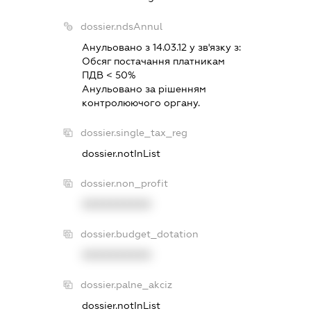
dossier.ndsAnnul
Анульовано з 14.03.12 у зв'язку з:
Обсяг постачання платникам
ПДВ < 50%
Анульовано за рiшенням
контролюючого органу.
dossier.single_tax_reg
dossier.notInList
dossier.non_profit
XXXXXXXXXX
dossier.budget_dotation
XXXXXXXXXX
dossier.palne_akciz
dossier.notInList