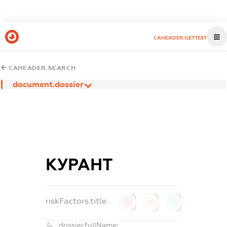
CAHEADER.GETTEST
CAHEADER.SEARCH
document.dossier
КУРАНТ
riskFactors.title
0
0
0
dossier.fullName: