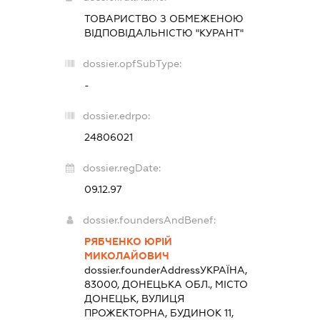
ТОВАРИСТВО З ОБМЕЖЕНОЮ
ВІДПОВІДАЛЬНІСТЮ "КУРАНТ"
dossier.opfSubType:
-
dossier.edrpo:
24806021
dossier.regDate:
09.12.97
dossier.foundersAndBenef:
РЯБЧЕНКО ЮРІЙ
МИКОЛАЙОВИЧ
dossier.founderAddress
УКРАЇНА,
83000, ДОНЕЦЬКА ОБЛ., МІСТО
ДОНЕЦЬК, ВУЛИЦЯ
ПРОЖЕКТОРНА, БУДИНОК 11,