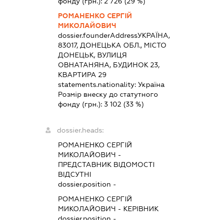
фонду (грн.):
2 726
(29 %)
РОМАНЕНКО СЕРГІЙ
МИКОЛАЙОВИЧ
dossier.founderAddress
УКРАЇНА,
83017, ДОНЕЦЬКА ОБЛ., МІСТО
ДОНЕЦЬК, ВУЛИЦЯ
ОВНАТАНЯНА, БУДИНОК 23,
КВАРТИРА 29
statements.nationality:
Україна
Розмір внеску до статутного
фонду (грн.):
3 102
(33 %)
dossier.heads:
РОМАНЕНКО СЕРГІЙ
МИКОЛАЙОВИЧ
-
ПРЕДСТАВНИК
ВІДОМОСТІ
ВІДСУТНІ
dossier.position -
РОМАНЕНКО СЕРГІЙ
МИКОЛАЙОВИЧ
-
КЕРІВНИК
dossier.position -