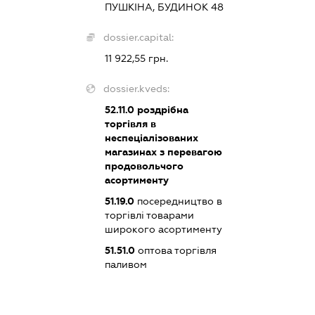
ПУШКІНА, БУДИНОК 48
dossier.capital:
11 922,55 грн.
dossier.kveds:
52.11.0
роздрібна
торгівля в
неспеціалізованих
магазинах з перевагою
продовольчого
асортименту
51.19.0
посередництво в
торгівлі товарами
широкого асортименту
51.51.0
оптова торгівля
паливом