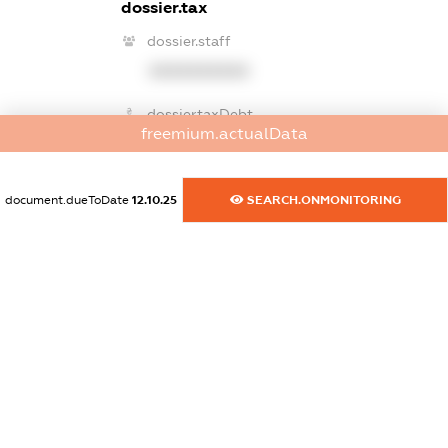
dossier.tax
dossier.staff
XXXXXXXXXX
dossier.taxDebt
freemium.actualData
dossier.missingData
dossier.esvDebt
document.dueToDate
12.10.25
SEARCH.ONMONITORING
dossier.missingData
dossier.ndsPayer
dossier.missingData
dossier.ndsAnnul
dossier.missingData
dossier.single_tax_reg
dossier.notInList