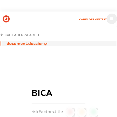
CAHEADER.GETTEST
CAHEADER.SEARCH
document.dossier
ВІСА
riskFactors.title
0
0
0