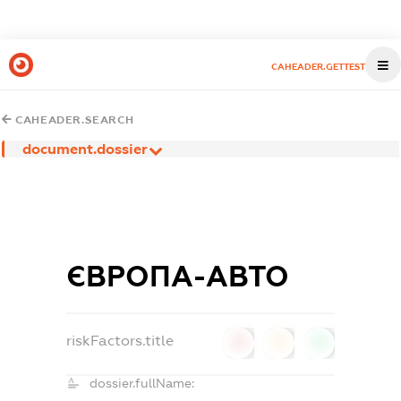
CAHEADER.GETTEST
CAHEADER.SEARCH
document.dossier
ЄВРОПА-АВТО
riskFactors.title
0
0
0
dossier.fullName: