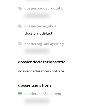
dossier.budget_dotation
XXXXXXXXXX
dossier.palne_akciz
dossier.notInList
dossier.bigTaxPayerReg
XXXXXXXXXX
dossier.declarations.title
dossier.declarations.noData
dossier.sanctions
dossier.specSanctions
XXXXXXXXXX