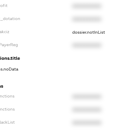
ofit
XXXXXXXXXX
t_dotation
XXXXXXXXXX
akciz
dossier.notInList
xPayerReg
XXXXXXXXXX
ions.title
ns.noData
ns
nctions
XXXXXXXXXX
anctions
XXXXXXXXXX
lackList
XXXXXXXXXX