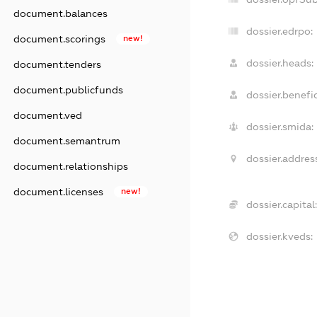
document.balances
dossier.edrpo:
document.scorings
new!
dossier.heads:
document.tenders
document.publicfunds
dossier.benefic
document.ved
dossier.smida:
document.semantrum
dossier.address
document.relationships
document.licenses
new!
dossier.capital:
dossier.kveds: