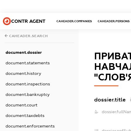
CONTR AGENT
CAHEADER.COMPANIES
CAHEADER.PERSONS
CAHEADER.SEARCH
document.dossier
ПРИВАТ
document.statements
НАВЧА
document.history
"СЛОВ'
document.inspections
document.bankruptcy
dossier.title
document.court
dossier.fullNa
document.taxdebts
document.enforcements
dossier.opfSu