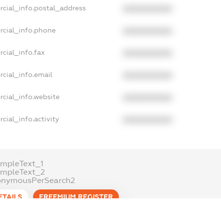
rcial_info.postal_address
XXXXXXXXXX
rcial_info.phone
XXXXXXXXXX
cial_info.fax
XXXXXXXXXX
cial_info.email
XXXXXXXXXX
cial_info.website
XXXXXXXXXX
cial_info.activity
XXXXXXXXXX
mpleText_1
ampleText_2
onymousPerSearch2
ETAILS
FREEMIUM.REGISTER