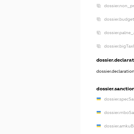
dossier.non_pr
dossier.budge
dossier.palne_
dossier.bigTa
dossier.declarat
dossier.declaratio
dossier.sanctio
dossier.specSa
dossier.rnboS
dossier.amkuB