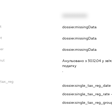
XXXXXXXXXX
t
dossier.missingData
bt
dossier.missingData
er
dossier.missingData
nul
Анульовано з 30.12.04 у зв'я
податку
.
_tax_reg
dossier.single_tax_reg_date -
dossier.single_tax_reg_rate 
dossier.single_tax_reg_grou