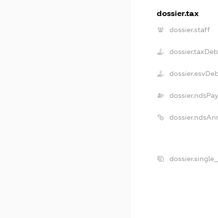
dossier.tax
dossier.staff
dossier.taxDeb
dossier.esvDe
dossier.ndsPay
dossier.ndsAn
dossier.single