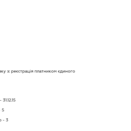
зку з:
реєстрацiя платником єдиного
 31.12.15
- 5
p - 3