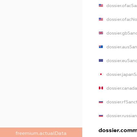
dossier.ofacSa
dossier.ofacN
dossier.gbSan
dossier.ausSan
dossier.euSanc
dossier.japanS
dossier.canad
dossier.rfSanc
dossier.russia
dossier.comme
freemium.actualData