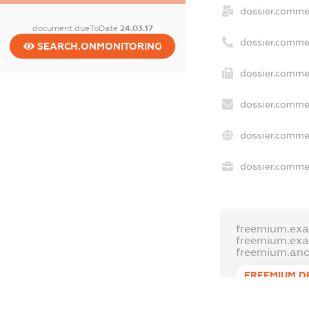
dossier.comme
document.dueToDate
24.03.17
dossier.comme
SEARCH.ONMONITORING
dossier.commer
dossier.commer
dossier.commer
dossier.commer
freemium.exa
freemium.ex
freemium.an
FREEMIUM.D