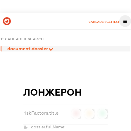
CAHEADER.GETTEST
CAHEADER.SEARCH
document.dossier
ЛОНЖЕРОН
riskFactors.title
0
0
0
dossier.fullName: