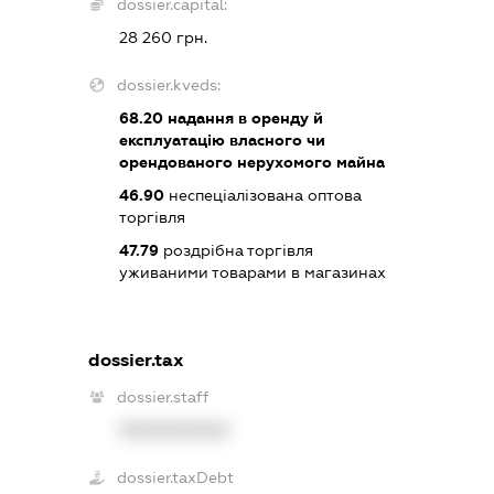
dossier.capital:
28 260 грн.
dossier.kveds:
68.20
надання в оренду й
експлуатацію власного чи
орендованого нерухомого майна
46.90
неспеціалізована оптова
торгівля
47.79
роздрібна торгівля
уживаними товарами в магазинах
dossier.tax
dossier.staff
XXXXXXXXXX
dossier.taxDebt