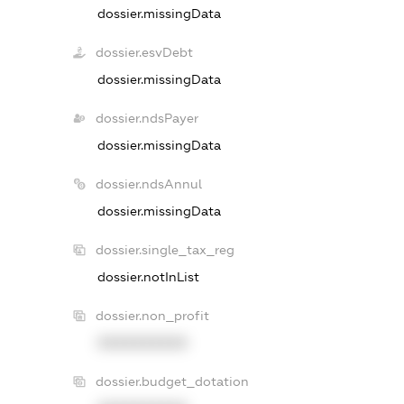
dossier.missingData
dossier.esvDebt
dossier.missingData
dossier.ndsPayer
dossier.missingData
dossier.ndsAnnul
dossier.missingData
dossier.single_tax_reg
dossier.notInList
dossier.non_profit
XXXXXXXXXX
dossier.budget_dotation