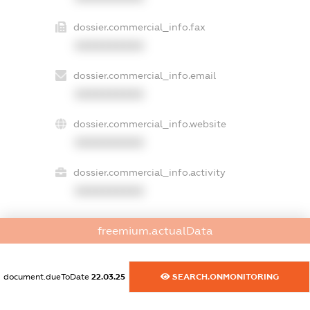
dossier.commercial_info.fax
XXXXXXXXXX
dossier.commercial_info.email
XXXXXXXXXX
dossier.commercial_info.website
XXXXXXXXXX
dossier.commercial_info.activity
XXXXXXXXXX
freemium.actualData
freemium.exampleText_1
freemium.exampleText_2
freemium.anonymousPerSearch2
document.dueToDate
22.03.25
SEARCH.ONMONITORING
FREEMIUM.DETAILS