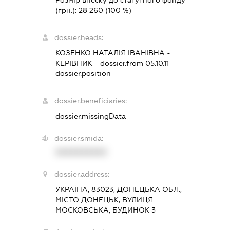
Розмір внеску до статутного фонду
(грн.):
28 260
(100 %)
dossier.heads:
КОЗЕНКО НАТАЛІЯ ІВАНІВНА
-
КЕРІВНИК
- dossier.from 05.10.11
dossier.position -
dossier.beneficiaries:
dossier.missingData
dossier.smida:
XXXXXXXXXX
dossier.address:
УКРАЇНА, 83023, ДОНЕЦЬКА ОБЛ.,
МІСТО ДОНЕЦЬК, ВУЛИЦЯ
МОСКОВСЬКА, БУДИНОК 3