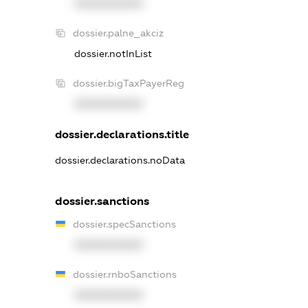
XXXXXXXXXX
dossier.palne_akciz
dossier.notInList
dossier.bigTaxPayerReg
XXXXXXXXXX
dossier.declarations.title
dossier.declarations.noData
dossier.sanctions
dossier.specSanctions
XXXXXXXXXX
dossier.rnboSanctions
XXXXXXXXXX