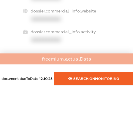
dossier.commercial_info.website
XXXXXXXXXX
dossier.commercial_info.activity
XXXXXXXXXX
freemium.actualData
freemium.exampleText_1
freemium.exampleText_2
freemium.anonymousPerSearch2
document.dueToDate
12.10.25
SEARCH.ONMONITORING
FREEMIUM.DETAILS
FREEMIUM.REGISTER