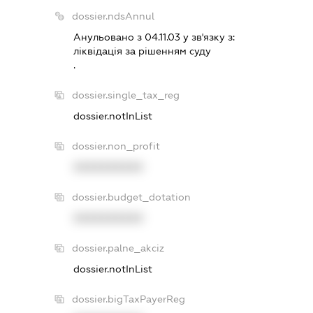
dossier.ndsAnnul
Анульовано з 04.11.03 у зв'язку з:
лiквiдацiя за рiшенням суду
.
dossier.single_tax_reg
dossier.notInList
dossier.non_profit
XXXXXXXXXX
dossier.budget_dotation
XXXXXXXXXX
dossier.palne_akciz
dossier.notInList
dossier.bigTaxPayerReg