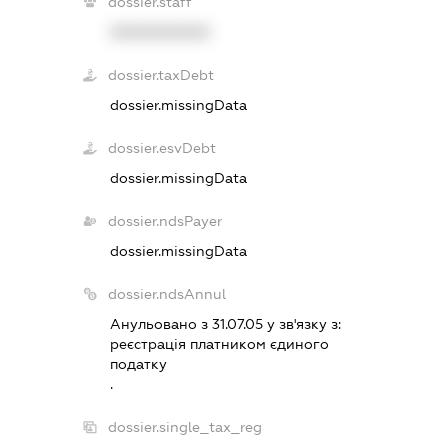
dossier.staff
XXXXXXXXXX
dossier.taxDebt
dossier.missingData
dossier.esvDebt
dossier.missingData
dossier.ndsPayer
dossier.missingData
dossier.ndsAnnul
Анульовано з 31.07.05 у зв'язку з:
реєстрацiя платником єдиного
податку
.
dossier.single_tax_reg