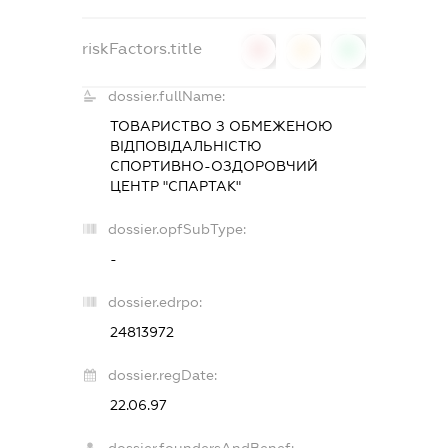
riskFactors.title
0
0
0
dossier.fullName:
ТОВАРИСТВО З ОБМЕЖЕНОЮ
ВІДПОВІДАЛЬНІСТЮ
СПОРТИВНО-ОЗДОРОВЧИЙ
ЦЕНТР "СПАРТАК"
dossier.opfSubType:
-
dossier.edrpo:
24813972
dossier.regDate:
22.06.97
dossier.foundersAndBenef: