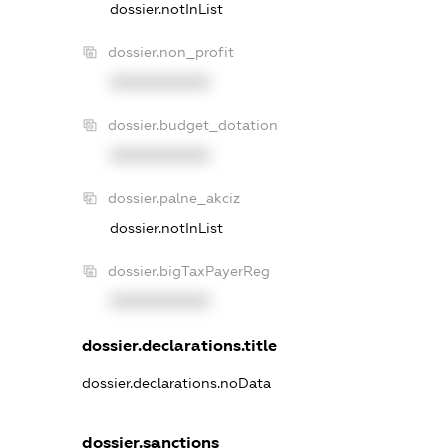
dossier.notInList
dossier.non_profit
XXXXXXXXXX
dossier.budget_dotation
XXXXXXXXXX
dossier.palne_akciz
dossier.notInList
dossier.bigTaxPayerReg
XXXXXXXXXX
dossier.declarations.title
dossier.declarations.noData
dossier.sanctions