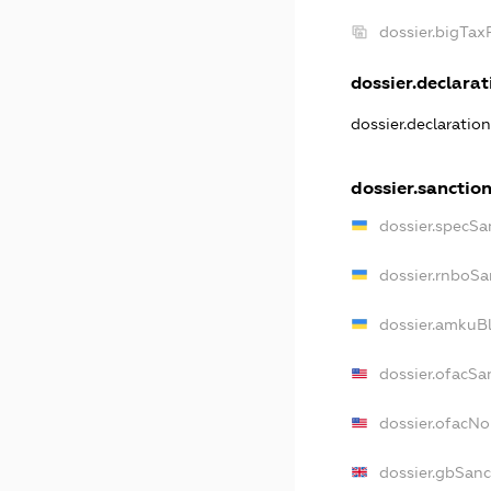
dossier.bigTa
dossier.declarati
dossier.declaratio
dossier.sanctio
dossier.specSa
dossier.rnboSa
dossier.amkuBl
dossier.ofacSa
dossier.ofacN
dossier.gbSanc