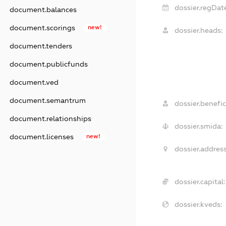
dossier.regDate
document.balances
document.scorings
new!
dossier.heads:
document.tenders
document.publicfunds
document.ved
document.semantrum
dossier.benefic
document.relationships
dossier.smida:
document.licenses
new!
dossier.address
dossier.capital:
dossier.kveds: