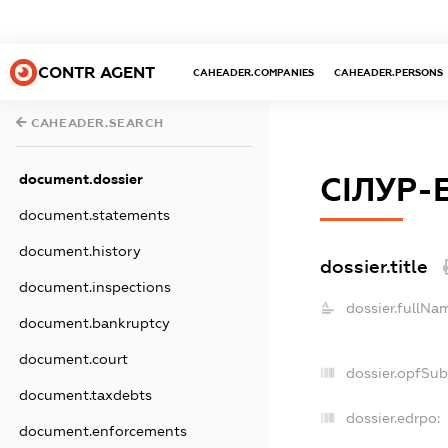
CONTR AGENT
CAHEADER.COMPANIES
CAHEADER.PERSONS
CAHEADER.SEARCH
document.dossier
СІЛУР-
document.statements
document.history
dossier.title
document.inspections
dossier.fullNa
document.bankruptcy
document.court
dossier.opfSub
document.taxdebts
dossier.edrpo:
document.enforcements