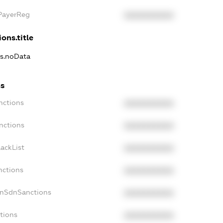
xPayerReg
XXXXXXXXXX
ons.title
ns.noData
ns
nctions
XXXXXXXXXX
nctions
XXXXXXXXXX
ackList
XXXXXXXXXX
nctions
XXXXXXXXXX
onSdnSanctions
XXXXXXXXXX
tions
XXXXXXXXXX