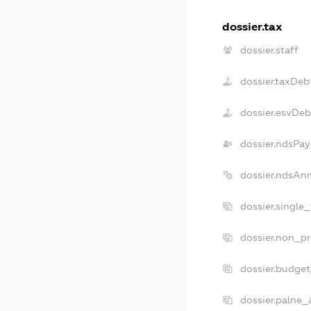
dossier.tax
dossier.staff
dossier.taxDeb
dossier.esvDeb
dossier.ndsPay
dossier.ndsAn
dossier.single
dossier.non_pr
dossier.budge
dossier.palne_