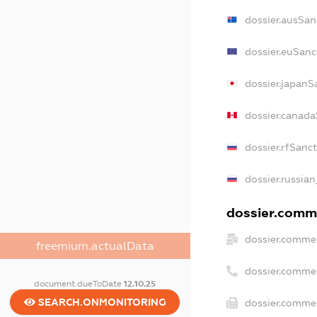
dossier.ausSan
dossier.euSanc
dossier.japanS
dossier.canada
dossier.rfSanc
dossier.russian
dossier.comme
dossier.commer
freemium.actualData
dossier.comme
document.dueToDate
12.10.25
SEARCH.ONMONITORING
dossier.commer