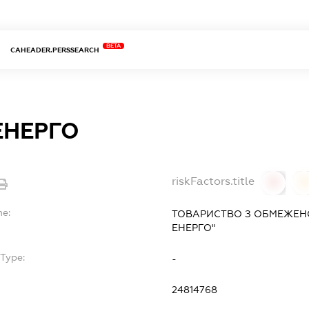
BETA
CAHEADER.PERSSEARCH
ЕНЕРГО
riskFactors.title
0
0
me:
ТОВАРИСТВО З ОБМЕЖЕНО
ЕНЕРГО"
Type:
-
24814768