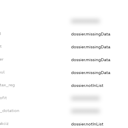
XXXXXXXXXX
t
dossier.missingData
t
dossier.missingData
er
dossier.missingData
nul
dossier.missingData
_tax_reg
dossier.notInList
ofit
XXXXXXXXXX
t_dotation
XXXXXXXXXX
akciz
dossier.notInList