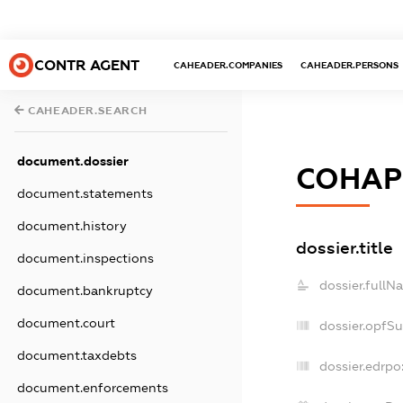
CONTR AGENT
CAHEADER.COMPANIES
CAHEADER.PERSONS
CAHEADER.SEARCH
document.dossier
СОНАР
document.statements
document.history
dossier.title
document.inspections
dossier.fullN
document.bankruptcy
document.court
dossier.opfS
document.taxdebts
dossier.edrpo
document.enforcements