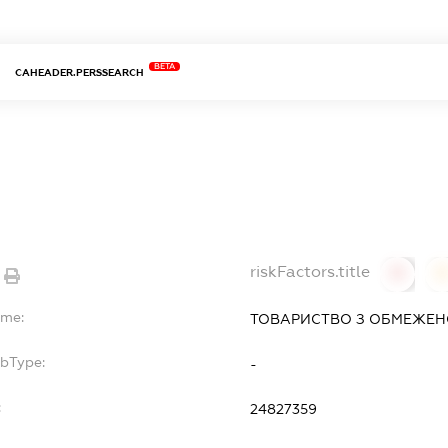
BETA
CAHEADER.PERSSEARCH
riskFactors.title
0
ame:
ТОВАРИСТВО З ОБМЕЖЕН
ubType:
-
:
24827359