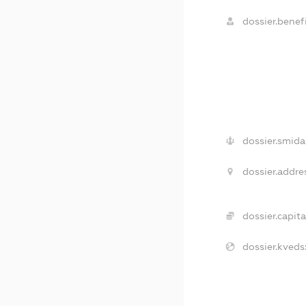
dossier.benefi
dossier.smida
dossier.addre
dossier.capita
dossier.kveds