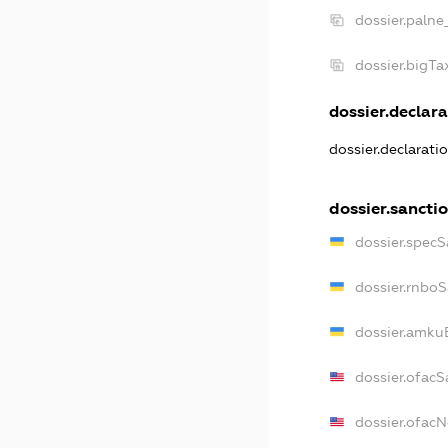
dossier.palne
dossier.bigT
dossier.declara
dossier.declarati
dossier.sancti
dossier.specS
dossier.rnbo
dossier.amku
dossier.ofacS
dossier.ofac