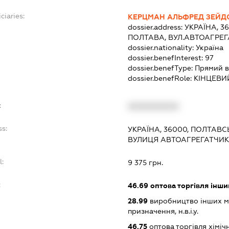
ciaries:
КЕРЦМАН АЛЬФРЕД ЗЕЙД
dossier.address:
УКРАЇНА, 3
ПОЛТАВА, ВУЛ.АВТОАГРЕГ
dossier.nationality:
Україна
dossier.benefInterest:
97
dossier.benefType:
Прямий в
dossier.benefRole:
КІНЦЕВИ
:
XXXXXXXXXX
ss:
УКРАЇНА, 36000, ПОЛТАВС
ВУЛИЦЯ АВТОАГРЕГАТЧИКІ
l:
9 375 грн.
:
46.69
оптова торгівля інш
28.99
виробництво інших ма
призначення, н.в.і.у.
46.75
оптова торгівля хімі