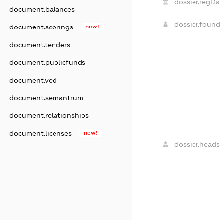
dossier.regDa
document.balances
dossier.foun
document.scorings
new!
document.tenders
document.publicfunds
document.ved
document.semantrum
document.relationships
document.licenses
new!
dossier.heads