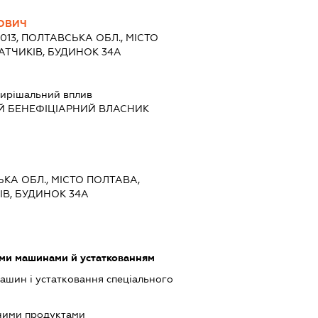
ОВИЧ
6013, ПОЛТАВСЬКА ОБЛ., МІСТО
АТЧИКІВ, БУДИНОК 34А
ирішальний вплив
Й БЕНЕФІЦІАРНИЙ ВЛАСНИК
ЬКА ОБЛ., МІСТО ПОЛТАВА,
В, БУДИНОК 34А
ими машинами й устаткованням
шин і устатковання спеціального
чними продуктами