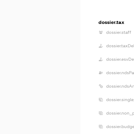
dossier.tax
dossier.staff
dossier.taxDe
dossier.esvD
dossier.ndsPa
dossier.ndsA
dossier.singl
dossier.non_p
dossier.budg