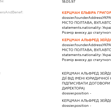
te:
18.05.97
dersAndBenef:
КЕРЦМАН ЕЛЬВІРА ГРИГО
dossier.founderAddress
УКРА
МІСТО ПОЛТАВА, ВУЛ.АВТ
statements.nationality:
Укра
Розмір внеску до статутног
КЕРЦМАН АЛЬФРЕД ЗЕЙД
dossier.founderAddress
УКРА
МІСТО ПОЛТАВА, ВУЛ.АВТ
statements.nationality:
Укра
Розмір внеску до статутног
:
КЕРЦМАН АЛЬФРЕД ЗЕЙД
ДІЇ ВІД ІМЕНІ ЮРИДИЧНОЇ
ПІДПИСУВАТИ ДОГОВОРИ
ДИРЕКТОРА)
dossier.position -
КЕРЦМАН АЛЬФРЕД ЗЕЙД
dossier.position -