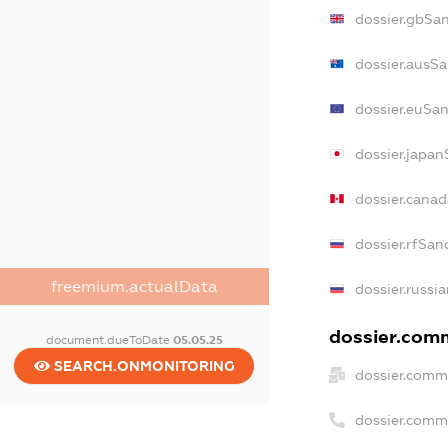
dossier.gbSa
dossier.ausSa
dossier.euSan
dossier.japan
dossier.cana
dossier.rfSan
freemium.actualData
dossier.russi
dossier.comm
document.dueToDate
05.05.25
SEARCH.ONMONITORING
dossier.comm
dossier.comm