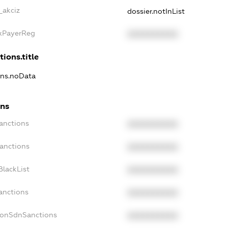
_akciz
dossier.notInList
axPayerReg
XXXXXXXXXX
tions.title
ons.noData
ons
anctions
XXXXXXXXXX
Sanctions
XXXXXXXXXX
BlackList
XXXXXXXXXX
anctions
XXXXXXXXXX
NonSdnSanctions
XXXXXXXXXX