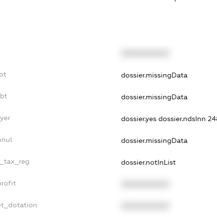
XXXXXXXXXX
bt
dossier.missingData
ebt
dossier.missingData
yer
dossier.yes
dossier.ndsInn 2
nnul
dossier.missingData
e_tax_reg
dossier.notInList
rofit
XXXXXXXXXX
et_dotation
XXXXXXXXXX