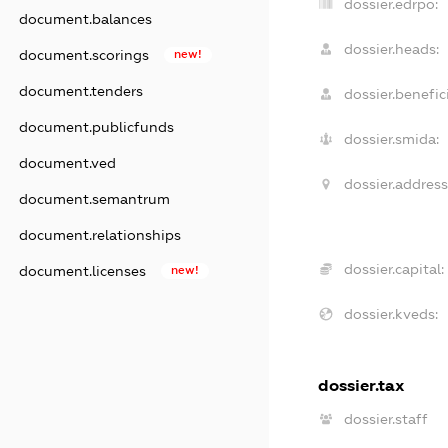
dossier.edrpo:
document.balances
dossier.heads:
document.scorings
new!
document.tenders
dossier.benefici
document.publicfunds
dossier.smida:
document.ved
dossier.address
document.semantrum
document.relationships
dossier.capital:
document.licenses
new!
dossier.kveds:
dossier.tax
dossier.staff