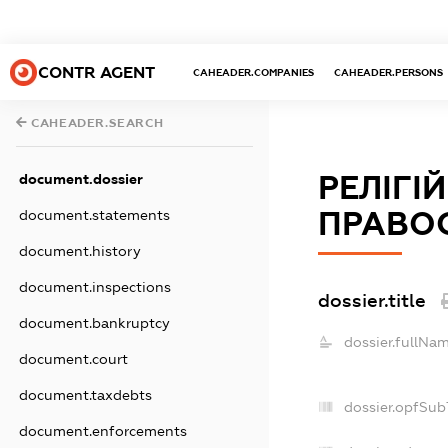
CONTR AGENT
CAHEADER.COMPANIES
CAHEADER.PERSONS
CAHEADER.SEARCH
РЕЛІГІ
document.dossier
ПРАВОС
document.statements
document.history
document.inspections
dossier.title
document.bankruptcy
dossier.fullNam
document.court
document.taxdebts
dossier.opfSub
document.enforcements