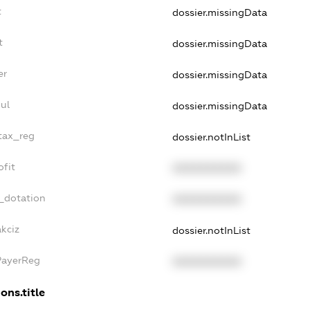
t
dossier.missingData
t
dossier.missingData
er
dossier.missingData
ul
dossier.missingData
_tax_reg
dossier.notInList
ofit
XXXXXXXXXX
_dotation
XXXXXXXXXX
kciz
dossier.notInList
PayerReg
XXXXXXXXXX
ons.title