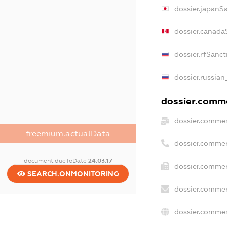
dossier.japanS
dossier.canada
dossier.rfSanct
dossier.russian
dossier.commer
dossier.commer
freemium.actualData
dossier.commer
document.dueToDate
24.03.17
dossier.commer
SEARCH.ONMONITORING
dossier.commer
dossier.commer