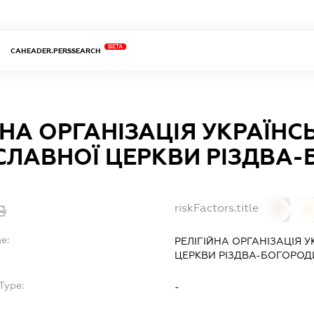
BETA
CAHEADER.PERSSEARCH
ЙНА ОРГАНІЗАЦІЯ УКРАЇНС
ЛАВНОЇ ЦЕРКВИ РІЗДВА-
riskFactors.title
0
0
e:
РЕЛІГІЙНА ОРГАНІЗАЦІЯ 
ЦЕРКВИ РІЗДВА-БОГОРОД
Type:
-