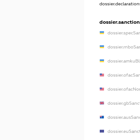
dossier.declaratio
dossier.sanction
dossier.specSa
dossier.rnboSa
dossier.amkuBl
dossier.ofacSa
dossier.ofacN
dossier.gbSanc
dossier.ausSan
dossier.euSanc