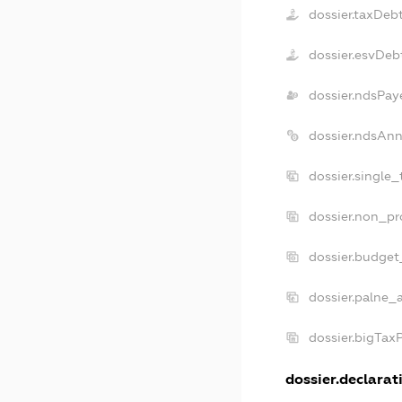
dossier.taxDeb
dossier.esvDeb
dossier.ndsPay
dossier.ndsAnn
dossier.single
dossier.non_pr
dossier.budget
dossier.palne_a
dossier.bigTax
dossier.declarati