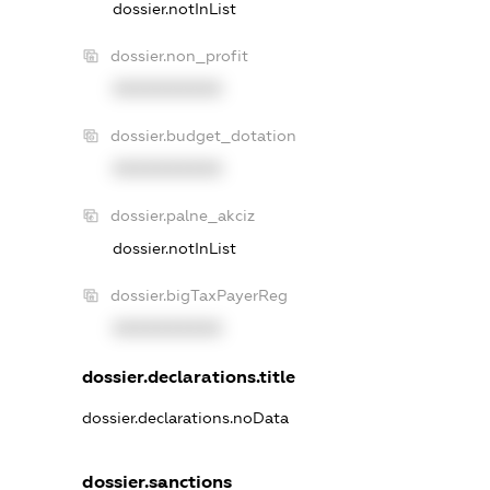
dossier.notInList
dossier.non_profit
XXXXXXXXXX
dossier.budget_dotation
XXXXXXXXXX
dossier.palne_akciz
dossier.notInList
dossier.bigTaxPayerReg
XXXXXXXXXX
dossier.declarations.title
dossier.declarations.noData
dossier.sanctions