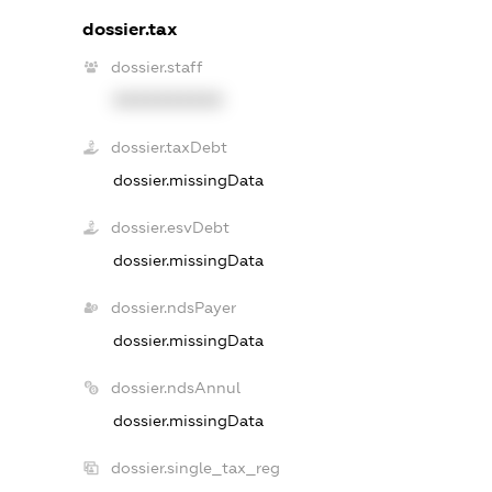
dossier.tax
dossier.staff
XXXXXXXXXX
dossier.taxDebt
dossier.missingData
dossier.esvDebt
dossier.missingData
dossier.ndsPayer
dossier.missingData
dossier.ndsAnnul
dossier.missingData
dossier.single_tax_reg