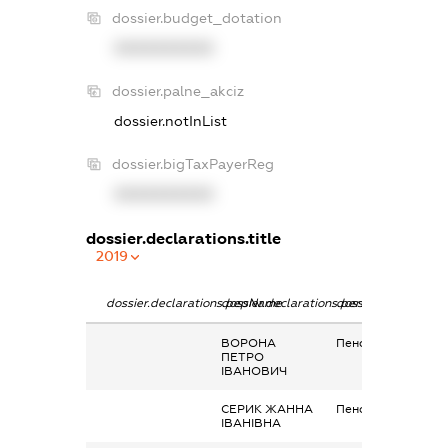
dossier.budget_dotation
XXXXXXXXXX
dossier.palne_akciz
dossier.notInList
dossier.bigTaxPayerReg
XXXXXXXXXX
dossier.declarations.title
2019
dossier.declarations.pepName
dossier.declarations.personName
dossier.declaration
ВОРОНА
Пенсія
ПЕТРО
ІВАНОВИЧ
СЕРИК ЖАННА
Пенсія
ІВАНІВНА