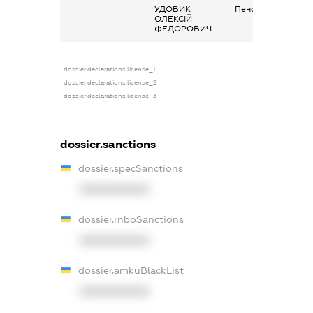
УДОВИК
Пенсія
ОЛЕКСІЙ
ФЕДОРОВИЧ
dossier.declarations.license_1
dossier.declarations.license_2
dossier.declarations.license_3
dossier.sanctions
dossier.specSanctions
XXXXXXXXXX
dossier.rnboSanctions
XXXXXXXXXX
dossier.amkuBlackList
XXXXXXXXXX