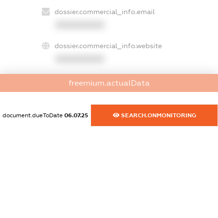
dossier.commercial_info.email
XXXXXXXXXX
dossier.commercial_info.website
XXXXXXXXXX
dossier.commercial_info.activity
freemium.actualData
XXXXXXXXXX
document.dueToDate
06.07.25
SEARCH.ONMONITORING
freemium.exampleText_1
freemium.exampleText_2
freemium.anonymousPerSearch2
FREEMIUM.DETAILS
FREEMIUM.REGISTER