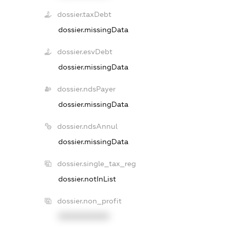
dossier.taxDebt
dossier.missingData
dossier.esvDebt
dossier.missingData
dossier.ndsPayer
dossier.missingData
dossier.ndsAnnul
dossier.missingData
dossier.single_tax_reg
dossier.notInList
dossier.non_profit
XXXXXXXXXX