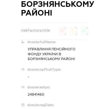
БОРЗНЯНСЬКОМУ
РАЙОНІ
riskFactors.title
0
0
0
dossier.fullName:
УПРАВЛІННЯ ПЕНСІЙНОГО
ФОНДУ УКРАЇНИ В
БОРЗНЯНСЬКОМУ РАЙОНІ
dossier.opfSubType:
-
dossier.edrpo:
24841460
dossier.regDate: