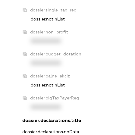
dossier.single_tax_reg
dossier.notInList
dossier.non_profit
XXXXXXXXXX
dossier.budget_dotation
XXXXXXXXXX
dossier.palne_akciz
dossier.notInList
dossier.bigTaxPayerReg
XXXXXXXXXX
dossier.declarations.title
dossier.declarations.noData