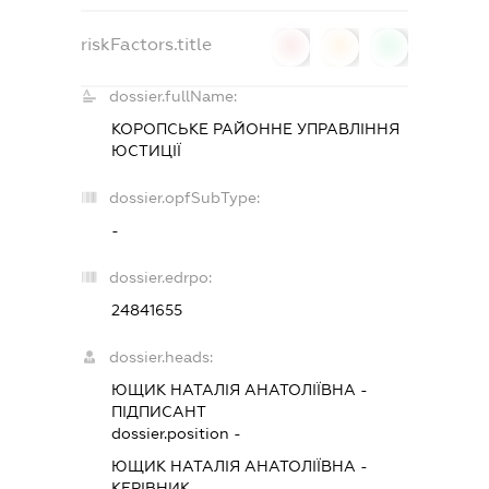
riskFactors.title
0
0
0
dossier.fullName:
КОРОПСЬКЕ РАЙОННЕ УПРАВЛІННЯ
ЮСТИЦІЇ
dossier.opfSubType:
-
dossier.edrpo:
24841655
dossier.heads:
ЮЩИК НАТАЛІЯ АНАТОЛІЇВНА
-
ПІДПИСАНТ
dossier.position -
ЮЩИК НАТАЛІЯ АНАТОЛІЇВНА
-
КЕРІВНИК