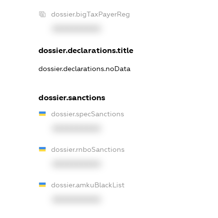
dossier.bigTaxPayerReg
XXXXXXXXXX
dossier.declarations.title
dossier.declarations.noData
dossier.sanctions
dossier.specSanctions
XXXXXXXXXX
dossier.rnboSanctions
XXXXXXXXXX
dossier.amkuBlackList
XXXXXXXXXX