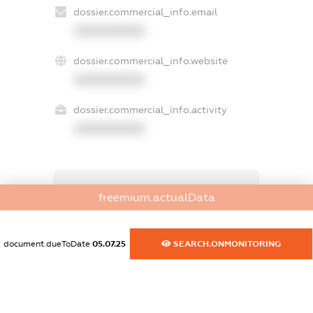
dossier.commercial_info.email
XXXXXXXXXX
dossier.commercial_info.website
XXXXXXXXXX
dossier.commercial_info.activity
XXXXXXXXXX
freemium.exampleText_1
freemium.actualData
freemium.exampleText_2
freemium.anonymousPerSearch2
FREEMIUM.DETAILS
document.dueToDate
05.07.25
SEARCH.ONMONITORING
FREEMIUM.REGISTER