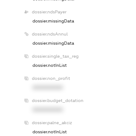
dossier.ndsPayer
dossier.missingData
dossier.ndsAnnul
dossier.missingData
dossier.single_tax_reg
dossier.notInList
dossier.non_profit
XXXXXXXXXX
dossier.budget_dotation
XXXXXXXXXX
dossier.palne_akciz
dossier.notInList