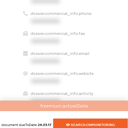
XXXXXXXXXX
dossier.commercial_info.phone
XXXXXXXXXX
dossier.commercial_info.fax
XXXXXXXXXX
dossier.commercial_info.email
XXXXXXXXXX
dossier.commercial_info.website
XXXXXXXXXX
dossier.commercial_info.activity
XXXXXXXXXX
freemium.actualData
document.dueToDate
24.03.17
SEARCH.ONMONITORING
freemium.exampleText_1