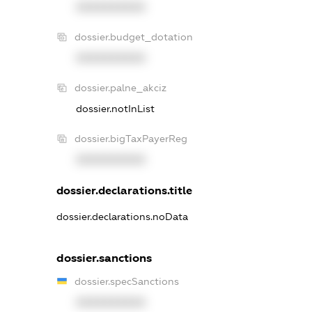
XXXXXXXXXX
dossier.budget_dotation
XXXXXXXXXX
dossier.palne_akciz
dossier.notInList
dossier.bigTaxPayerReg
XXXXXXXXXX
dossier.declarations.title
dossier.declarations.noData
dossier.sanctions
dossier.specSanctions
XXXXXXXXXX