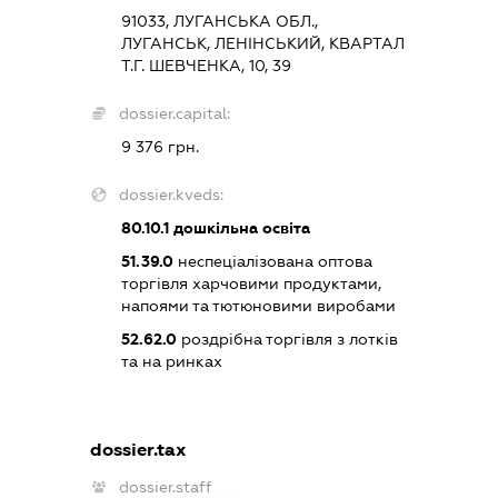
91033, ЛУГАНСЬКА ОБЛ.,
ЛУГАНСЬК, ЛЕНІНСЬКИЙ, КВАРТАЛ
Т.Г. ШЕВЧЕНКА, 10, 39
dossier.capital:
9 376 грн.
dossier.kveds:
80.10.1
дошкільна освіта
51.39.0
неспеціалізована оптова
торгівля харчовими продуктами,
напоями та тютюновими виробами
52.62.0
роздрібна торгівля з лотків
та на ринках
dossier.tax
dossier.staff