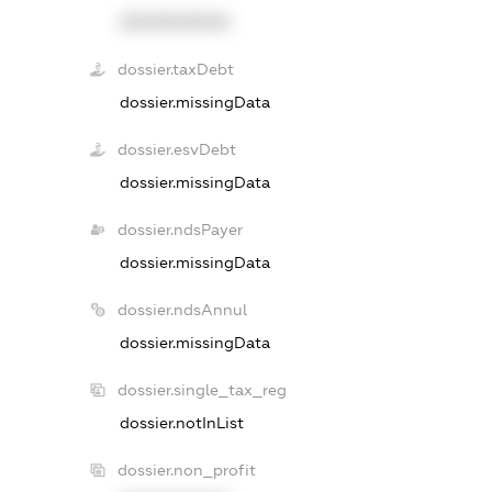
XXXXXXXXXX
dossier.taxDebt
dossier.missingData
dossier.esvDebt
dossier.missingData
dossier.ndsPayer
dossier.missingData
dossier.ndsAnnul
dossier.missingData
dossier.single_tax_reg
dossier.notInList
dossier.non_profit