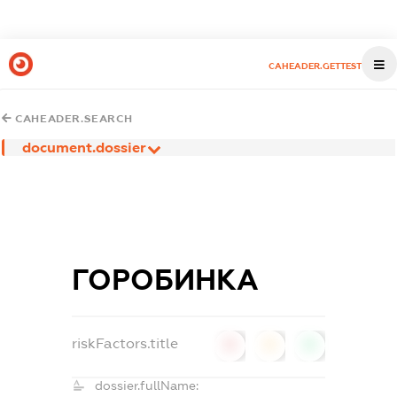
CAHEADER.GETTEST
CAHEADER.SEARCH
document.dossier
ГОРОБИНКА
riskFactors.title
0
0
0
dossier.fullName: