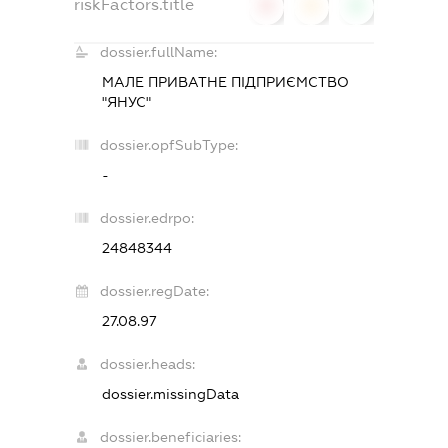
riskFactors.title
0
0
0
dossier.fullName:
МАЛЕ ПРИВАТНЕ ПІДПРИЄМСТВО
"ЯНУС"
dossier.opfSubType:
-
dossier.edrpo:
24848344
dossier.regDate:
27.08.97
dossier.heads:
dossier.missingData
dossier.beneficiaries: