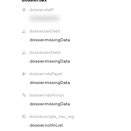
dossier.staff
XXXXXXXXXX
dossier.taxDebt
dossier.missingData
dossier.esvDebt
dossier.missingData
dossier.ndsPayer
dossier.missingData
dossier.ndsAnnul
dossier.missingData
dossier.single_tax_reg
dossier.notInList