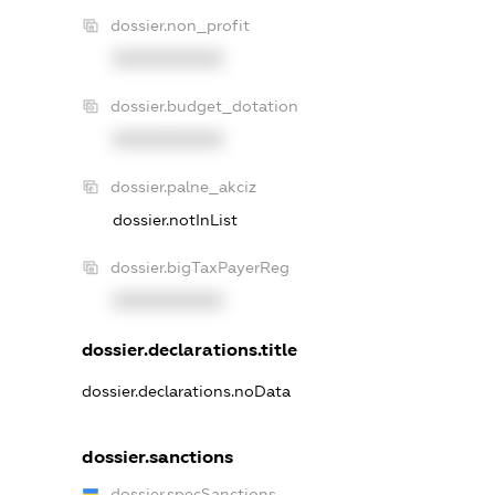
dossier.non_profit
XXXXXXXXXX
dossier.budget_dotation
XXXXXXXXXX
dossier.palne_akciz
dossier.notInList
dossier.bigTaxPayerReg
XXXXXXXXXX
dossier.declarations.title
dossier.declarations.noData
dossier.sanctions
dossier.specSanctions