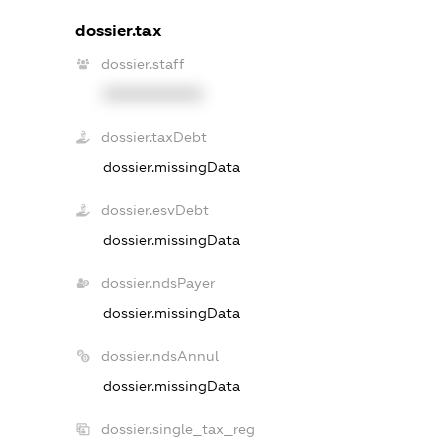
dossier.tax
dossier.staff
XXXXXXXXXX
dossier.taxDebt
dossier.missingData
dossier.esvDebt
dossier.missingData
dossier.ndsPayer
dossier.missingData
dossier.ndsAnnul
dossier.missingData
dossier.single_tax_reg