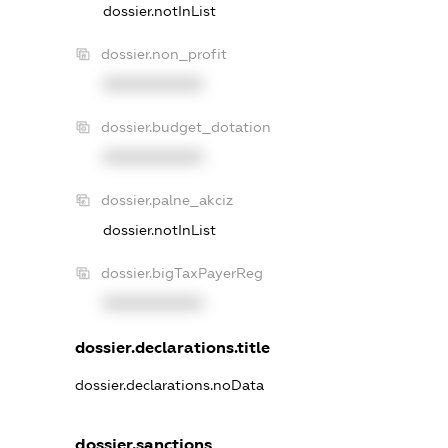
dossier.notInList
dossier.non_profit
XXXXXXXXXX
dossier.budget_dotation
XXXXXXXXXX
dossier.palne_akciz
dossier.notInList
dossier.bigTaxPayerReg
XXXXXXXXXX
dossier.declarations.title
dossier.declarations.noData
dossier.sanctions