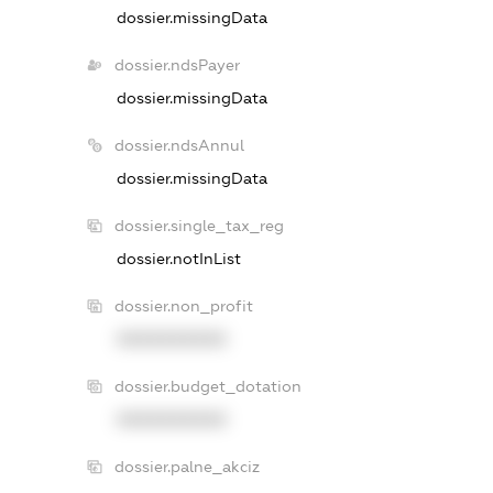
dossier.missingData
dossier.ndsPayer
dossier.missingData
dossier.ndsAnnul
dossier.missingData
dossier.single_tax_reg
dossier.notInList
dossier.non_profit
XXXXXXXXXX
dossier.budget_dotation
XXXXXXXXXX
dossier.palne_akciz