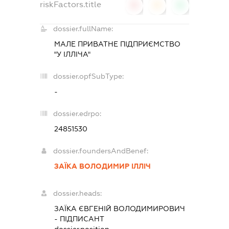
riskFactors.title
0
0
0
dossier.fullName:
МАЛЕ ПРИВАТНЕ ПІДПРИЄМСТВО
"У ІЛЛІЧА"
dossier.opfSubType:
-
dossier.edrpo:
24851530
dossier.foundersAndBenef:
ЗАЇКА ВОЛОДИМИР ІЛЛІЧ
dossier.heads:
ЗАЇКА ЄВГЕНІЙ ВОЛОДИМИРОВИЧ
-
ПІДПИСАНТ