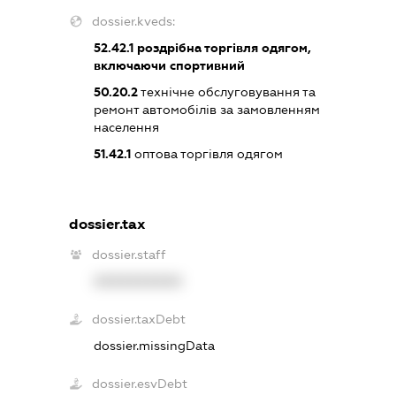
dossier.kveds:
52.42.1
роздрібна торгівля одягом,
включаючи спортивний
50.20.2
технічне обслуговування та
ремонт автомобілів за замовленням
населення
51.42.1
оптова торгівля одягом
dossier.tax
dossier.staff
XXXXXXXXXX
dossier.taxDebt
dossier.missingData
dossier.esvDebt