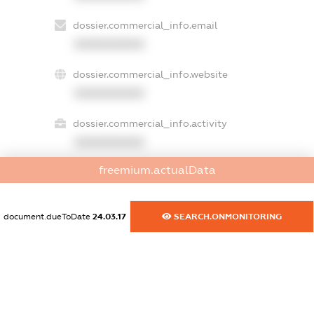
dossier.commercial_info.email
XXXXXXXXXX
dossier.commercial_info.website
XXXXXXXXXX
dossier.commercial_info.activity
XXXXXXXXXX
freemium.actualData
freemium.exampleText_1
freemium.exampleText_2
document.dueToDate
24.03.17
SEARCH.ONMONITORING
freemium.anonymousPerSearch2
FREEMIUM.DETAILS
FREEMIUM.REGISTER