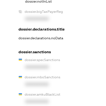
dossier.notInList
dossier.bigTaxPayerReg
XXXXXXXXXX
dossier.declarations.title
dossier.declarations.noData
dossier.sanctions
dossier.specSanctions
XXXXXXXXXX
dossier.rnboSanctions
XXXXXXXXXX
dossier.amkuBlackList
XXXXXXXXXX