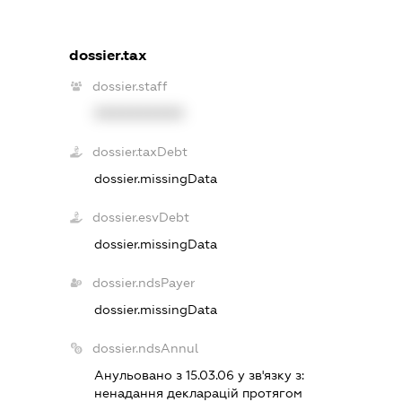
dossier.tax
dossier.staff
XXXXXXXXXX
dossier.taxDebt
dossier.missingData
dossier.esvDebt
dossier.missingData
dossier.ndsPayer
dossier.missingData
dossier.ndsAnnul
Анульовано з 15.03.06 у зв'язку з:
ненадання декларацiй протягом