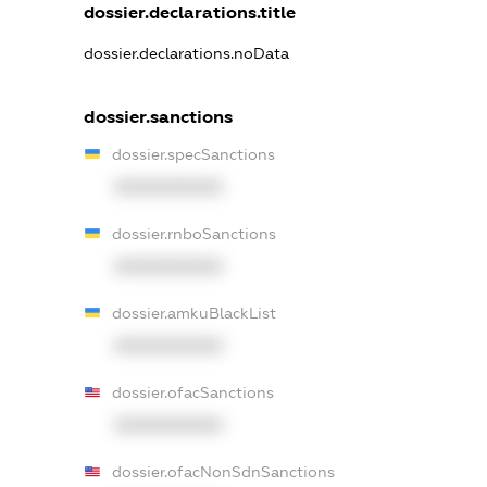
dossier.declarations.title
dossier.declarations.noData
dossier.sanctions
dossier.specSanctions
XXXXXXXXXX
dossier.rnboSanctions
XXXXXXXXXX
dossier.amkuBlackList
XXXXXXXXXX
dossier.ofacSanctions
XXXXXXXXXX
dossier.ofacNonSdnSanctions