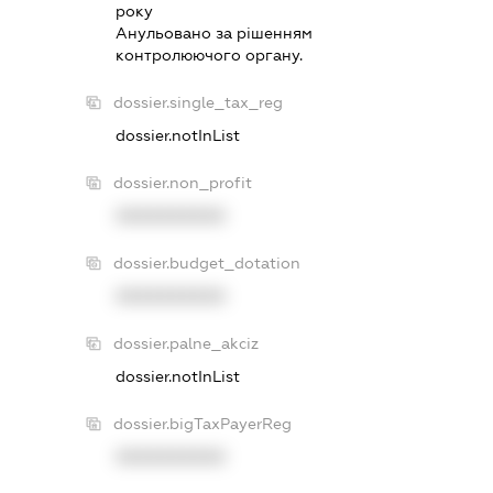
року
Анульовано за рiшенням
контролюючого органу.
dossier.single_tax_reg
dossier.notInList
dossier.non_profit
XXXXXXXXXX
dossier.budget_dotation
XXXXXXXXXX
dossier.palne_akciz
dossier.notInList
dossier.bigTaxPayerReg
XXXXXXXXXX