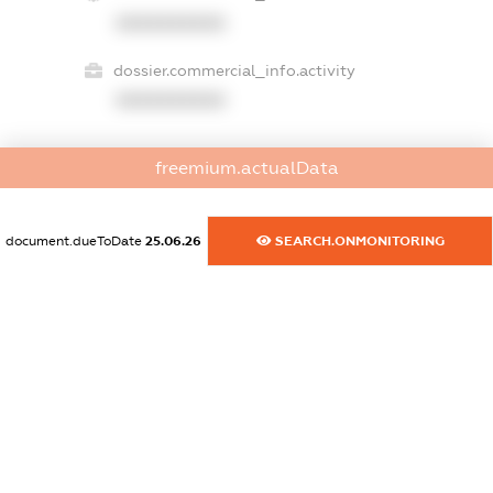
XXXXXXXXXX
dossier.commercial_info.activity
XXXXXXXXXX
freemium.actualData
freemium.exampleText_1
freemium.exampleText_2
freemium.anonymousPerSearch2
document.dueToDate
25.06.26
SEARCH.ONMONITORING
FREEMIUM.DETAILS
FREEMIUM.REGISTER