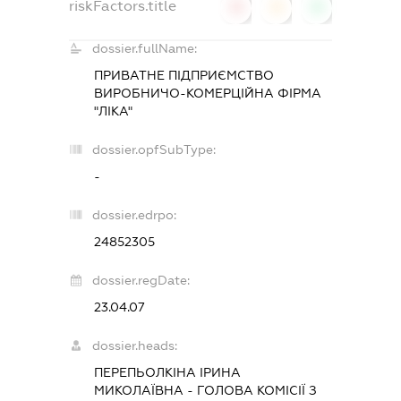
riskFactors.title
0
0
0
dossier.fullName:
ПРИВАТНЕ ПІДПРИЄМСТВО
ВИРОБНИЧО-КОМЕРЦІЙНА ФІРМА
"ЛІКА"
dossier.opfSubType:
-
dossier.edrpo:
24852305
dossier.regDate:
23.04.07
dossier.heads:
ПЕРЕПЬОЛКІНА ІРИНА
МИКОЛАЇВНА
-
ГОЛОВА КОМІСІЇ З