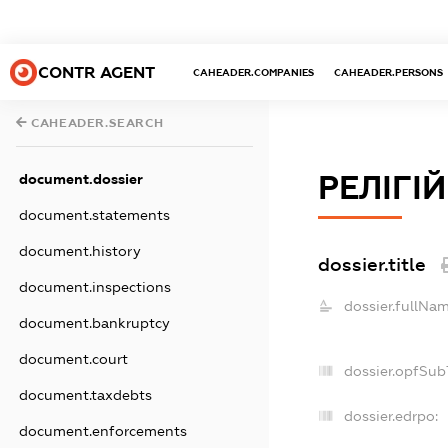
CONTR AGENT
CAHEADER.COMPANIES
CAHEADER.PERSONS
CAHEADER.SEARCH
РЕЛІГІ
document.dossier
document.statements
document.history
dossier.title
document.inspections
dossier.fullNam
document.bankruptcy
document.court
dossier.opfSub
document.taxdebts
dossier.edrpo:
document.enforcements