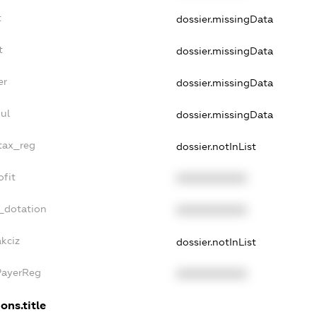
t
dossier.missingData
t
dossier.missingData
er
dossier.missingData
ul
dossier.missingData
_tax_reg
dossier.notInList
ofit
XXXXXXXXXX
_dotation
XXXXXXXXXX
kciz
dossier.notInList
PayerReg
XXXXXXXXXX
ons.title