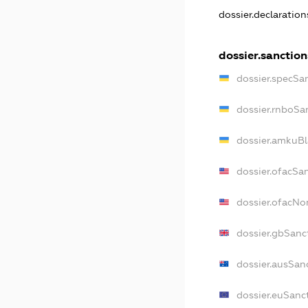
dossier.declaratio
dossier.sanction
dossier.specSa
dossier.rnboSa
dossier.amkuBl
dossier.ofacSa
dossier.ofacN
dossier.gbSanc
dossier.ausSan
dossier.euSanc