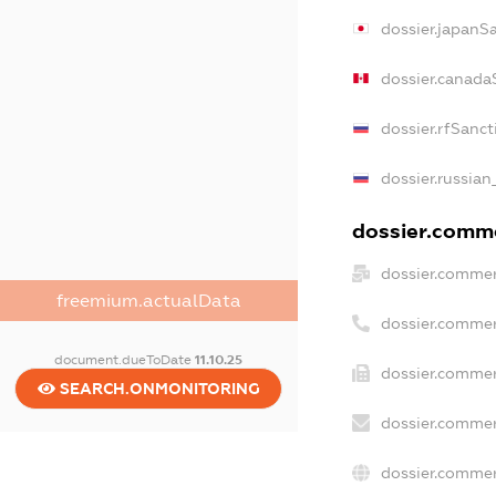
dossier.japanS
dossier.canada
dossier.rfSanct
dossier.russian
dossier.comme
dossier.commer
freemium.actualData
dossier.commer
document.dueToDate
11.10.25
dossier.commer
SEARCH.ONMONITORING
dossier.commer
dossier.commer