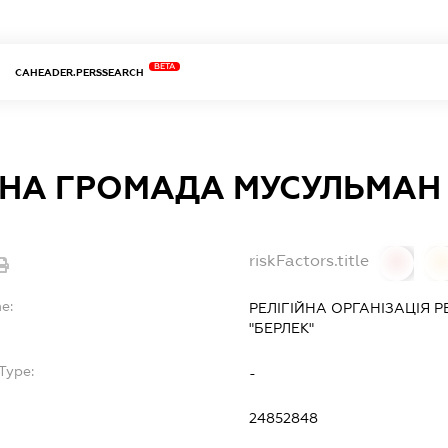
BETA
CAHEADER.PERSSEARCH
ЙНА ГРОМАДА МУСУЛЬМАН 
riskFactors.title
0
0
e:
РЕЛІГІЙНА ОРГАНІЗАЦІЯ 
"БЕРЛЕК"
Type:
-
24852848