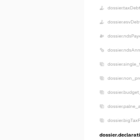
dossier.taxDeb
dossier.esvDeb
dossier.ndsPay
dossier.ndsAnn
dossier.single
dossier.non_pr
dossier.budget
dossier.palne_a
dossier.bigTax
dossier.declarati