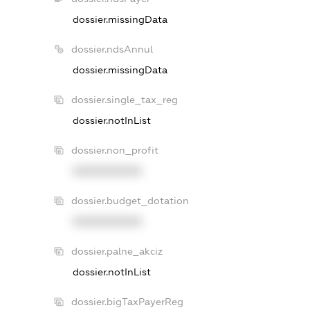
dossier.missingData
dossier.ndsAnnul
dossier.missingData
dossier.single_tax_reg
dossier.notInList
dossier.non_profit
XXXXXXXXXX
dossier.budget_dotation
XXXXXXXXXX
dossier.palne_akciz
dossier.notInList
dossier.bigTaxPayerReg