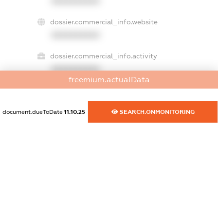
XXXXXXXXXX
dossier.commercial_info.website
XXXXXXXXXX
dossier.commercial_info.activity
XXXXXXXXXX
freemium.actualData
freemium.exampleText_1
document.dueToDate
11.10.25
SEARCH.ONMONITORING
freemium.exampleText_2
freemium.anonymousPerSearch2
FREEMIUM.DETAILS
FREEMIUM.REGISTER