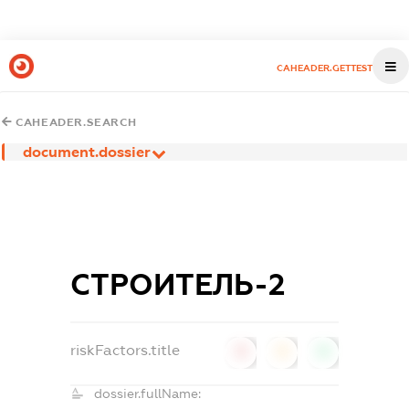
CAHEADER.GETTEST
CAHEADER.SEARCH
document.dossier
СТРОИТЕЛЬ-2
riskFactors.title
0
0
0
dossier.fullName: