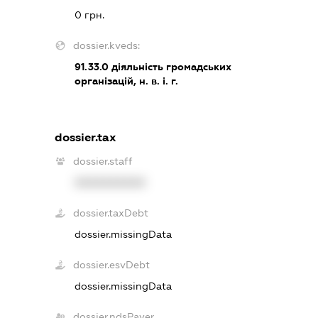
0 грн.
dossier.kveds:
91.33.0
діяльність громадських
організацій, н. в. і. г.
dossier.tax
dossier.staff
XXXXXXXXXX
dossier.taxDebt
dossier.missingData
dossier.esvDebt
dossier.missingData
dossier.ndsPayer