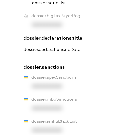
dossier.notInList
dossier.bigTaxPayerReg
XXXXXXXXXX
dossier.declarations.title
dossier.declarations.noData
dossier.sanctions
dossier.specSanctions
XXXXXXXXXX
dossier.rnboSanctions
XXXXXXXXXX
dossier.amkuBlackList
XXXXXXXXXX