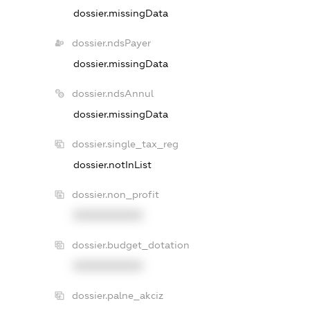
dossier.missingData
dossier.ndsPayer
dossier.missingData
dossier.ndsAnnul
dossier.missingData
dossier.single_tax_reg
dossier.notInList
dossier.non_profit
XXXXXXXXXX
dossier.budget_dotation
XXXXXXXXXX
dossier.palne_akciz