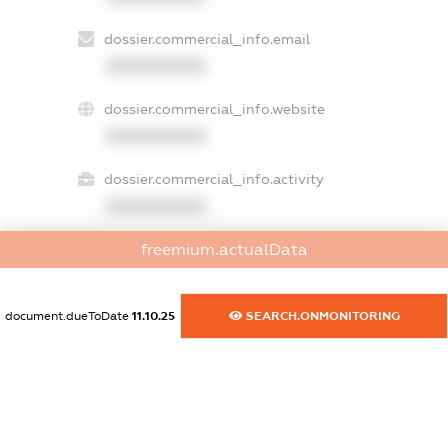
dossier.commercial_info.email
XXXXXXXXXX
dossier.commercial_info.website
XXXXXXXXXX
dossier.commercial_info.activity
XXXXXXXXXX
freemium.actualData
freemium.exampleText_1
freemium.exampleText_2
document.dueToDate
11.10.25
SEARCH.ONMONITORING
freemium.anonymousPerSearch2
FREEMIUM.DETAILS
FREEMIUM.REGISTER