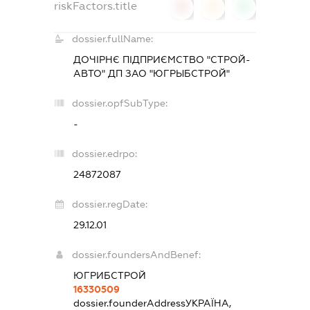
riskFactors.title
0
0
0
dossier.fullName:
ДОЧІРНЄ ПІДПРИЄМСТВО "СТРОЙ-
АВТО" ДП ЗАО "ЮГРЫБСТРОЙ"
dossier.opfSubType:
-
dossier.edrpo:
24872087
dossier.regDate:
29.12.01
dossier.foundersAndBenef:
ЮГРИБСТРОЙ
16330509
dossier.founderAddress
УКРАЇНА,