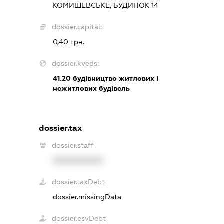
КОМИШЕВСЬКЕ, БУДИНОК 14
dossier.capital:
0,40 грн.
dossier.kveds:
41.20
будівництво житлових і
нежитлових будівель
dossier.tax
dossier.staff
XXXXXXXXXX
dossier.taxDebt
dossier.missingData
dossier.esvDebt