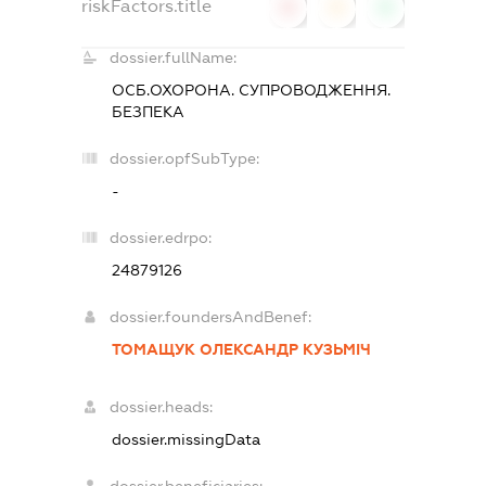
riskFactors.title
0
0
0
dossier.fullName:
ОСБ.ОХОРОНА. СУПРОВОДЖЕННЯ.
БЕЗПЕКА
dossier.opfSubType:
-
dossier.edrpo:
24879126
dossier.foundersAndBenef:
ТОМАЩУК ОЛЕКСАНДР КУЗЬМІЧ
dossier.heads:
dossier.missingData
dossier.beneficiaries: