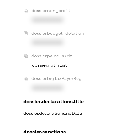
dossier.non_profit
XXXXXXXXXX
dossier.budget_dotation
XXXXXXXXXX
dossier.palne_akciz
dossier.notInList
dossier.bigTaxPayerReg
XXXXXXXXXX
dossier.declarations.title
dossier.declarations.noData
dossier.sanctions