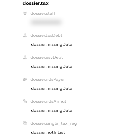
dossier.tax
dossier.staff
XXXXXXXXXX
dossier.taxDebt
dossier.missingData
dossier.esvDebt
dossier.missingData
dossier.ndsPayer
dossier.missingData
dossier.ndsAnnul
dossier.missingData
dossier.single_tax_reg
dossier.notInList