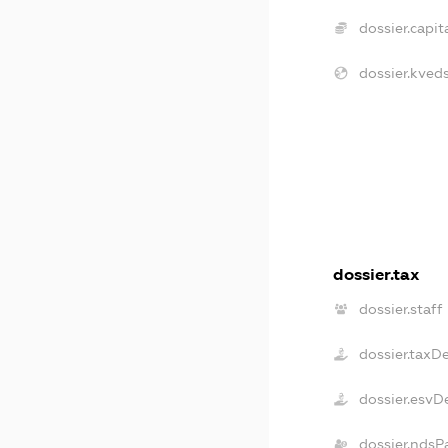
dossier.capita
dossier.kveds
dossier.tax
dossier.staff
dossier.taxD
dossier.esvD
dossier.ndsP