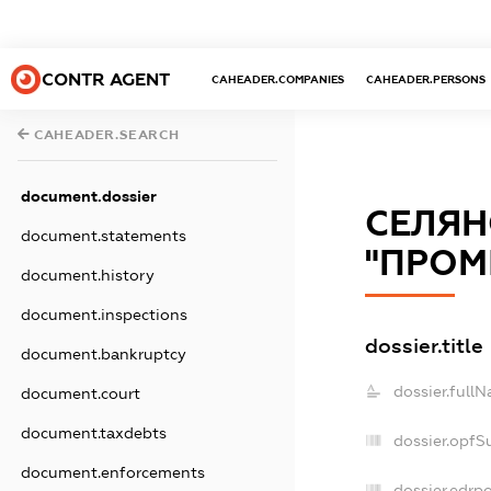
CONTR AGENT
CAHEADER.COMPANIES
CAHEADER.PERSONS
CAHEADER.SEARCH
document.dossier
СЕЛЯН
document.statements
"ПРОМ
document.history
document.inspections
dossier.title
document.bankruptcy
dossier.full
document.court
document.taxdebts
dossier.opfS
document.enforcements
dossier.edrpo