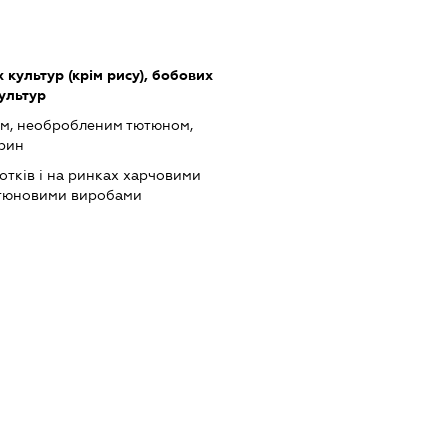
культур (крім рису), бобових
культур
ом, необробленим тютюном,
арин
отків і на ринках харчовими
ютюновими виробами