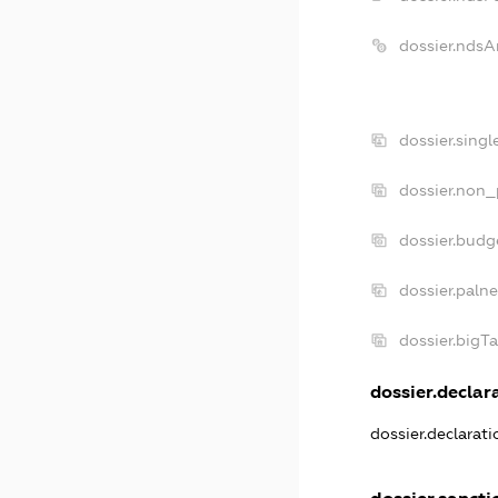
dossier.ndsA
dossier.sing
dossier.non_
dossier.bud
dossier.paln
dossier.bigT
dossier.declara
dossier.declarat