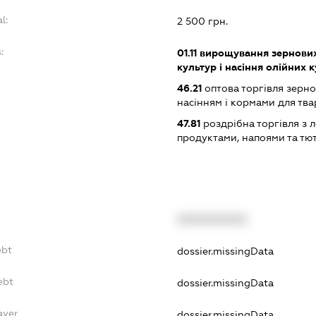
l:
2 500 грн.
:
01.11
вирощування зернових 
культур і насіння олійних 
46.21
оптова торгівля зерн
насінням і кормами для тв
47.81
роздрібна торгівля з л
продуктами, напоями та т
XXXXXXXXXX
ebt
dossier.missingData
ebt
dossier.missingData
ayer
dossier.missingData