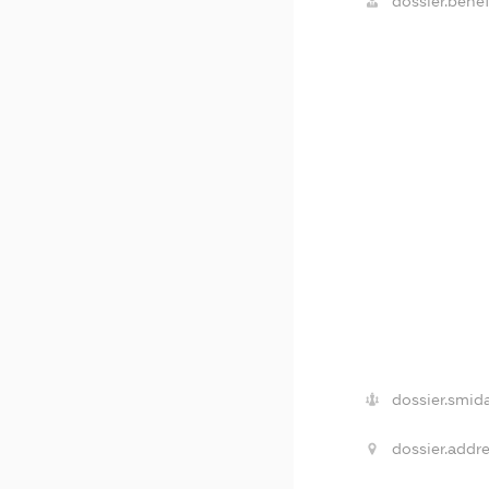
dossier.benef
dossier.smida
dossier.addre