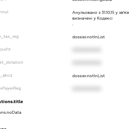
nnul
Анульовано з 31.10.15 у зв'яз
визначенi у Кодексi
.
le_tax_reg
dossier.notInList
profit
XXXXXXXXXX
get_dotation
XXXXXXXXXX
e_akciz
dossier.notInList
axPayerReg
XXXXXXXXXX
tions.title
ions.noData