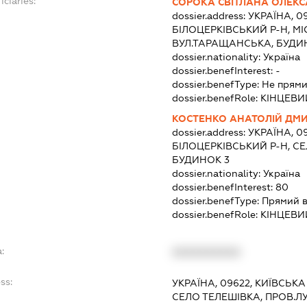
iciaries:
СОРОКА СВІТЛАНА ОЛЕКС
dossier.address:
УКРАЇНА, 0
БІЛОЦЕРКІВСЬКИЙ Р-Н, МІ
ВУЛ.ТАРАЩАНСЬКА, БУДИН
dossier.nationality:
Україна
dossier.benefInterest:
-
dossier.benefType:
Не прями
dossier.benefRole:
КІНЦЕВИ
КОСТЕНКО АНАТОЛІЙ ДМ
dossier.address:
УКРАЇНА, 0
БІЛОЦЕРКІВСЬКИЙ Р-Н, С
БУДИНОК 3
dossier.nationality:
Україна
dossier.benefInterest:
80
dossier.benefType:
Прямий в
dossier.benefRole:
КІНЦЕВИ
:
XXXXXXXXXX
ss:
УКРАЇНА, 09622, КИЇВСЬКА
СЕЛО ТЕЛЕШІВКА, ПРОВ.Л