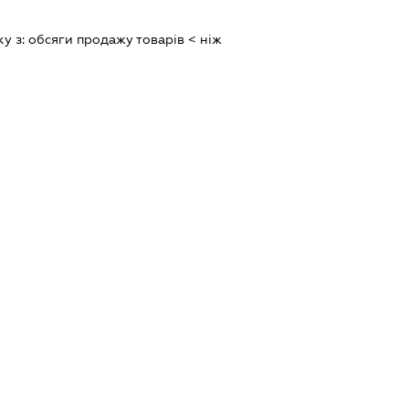
ку з:
обсяги продажу товарiв < нiж