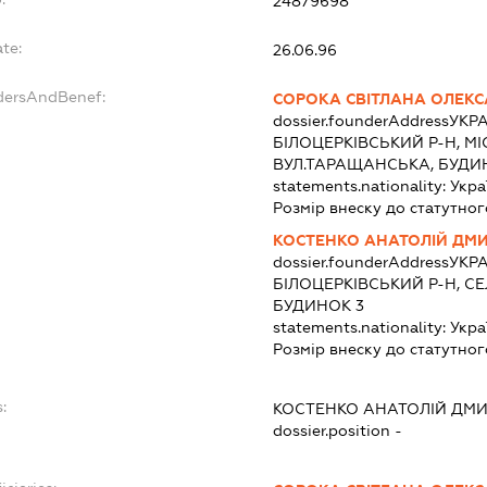
24879698
te:
26.06.96
ndersAndBenef:
СОРОКА СВІТЛАНА ОЛЕКС
dossier.founderAddress
УКРА
БІЛОЦЕРКІВСЬКИЙ Р-Н, МІ
ВУЛ.ТАРАЩАНСЬКА, БУДИН
statements.nationality:
Укра
Розмір внеску до статутног
КОСТЕНКО АНАТОЛІЙ ДМ
dossier.founderAddress
УКРА
БІЛОЦЕРКІВСЬКИЙ Р-Н, С
БУДИНОК 3
statements.nationality:
Укра
Розмір внеску до статутног
:
КОСТЕНКО АНАТОЛІЙ ДМ
dossier.position -