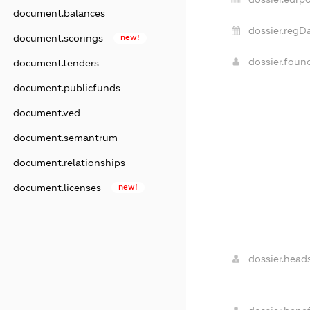
document.balances
dossier.regDa
document.scorings
new!
dossier.fou
document.tenders
document.publicfunds
document.ved
document.semantrum
document.relationships
document.licenses
new!
dossier.heads