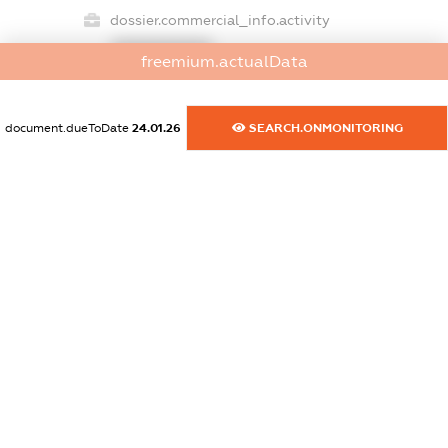
dossier.commercial_info.activity
XXXXXXXXXX
freemium.actualData
document.dueToDate
24.01.26
SEARCH.ONMONITORING
freemium.exampleText_1
freemium.exampleText_2
freemium.anonymousPerSearch2
FREEMIUM.DETAILS
FREEMIUM.REGISTER