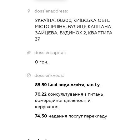
dossier.address:
УКРАЇНА, 08200, КИЇВСЬКА ОБЛ.,
МІСТО ІРПІНЬ, ВУЛИЦЯ КАПІТАНА
ЗАЙЦЕВА, БУДИНОК 2, КВАРТИРА
37
dossier.capital:
0 грн.
dossier.kveds:
85.59
інші види освіти, н.в.і.у.
70.22
консультування з питань
комерційної діяльності й
керування
74.30
надання послуг перекладу