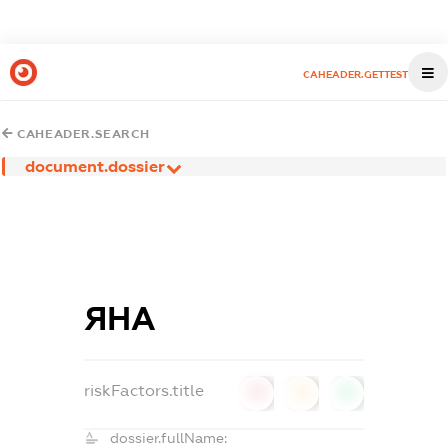
CAHEADER.GETTEST
CAHEADER.SEARCH
document.dossier
ЯНА
riskFactors.title
0
0
0
dossier.fullName: