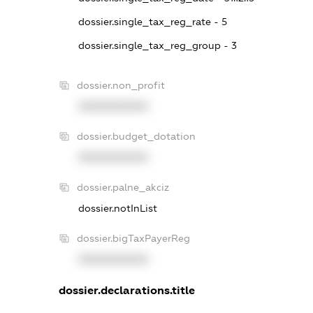
dossier.single_tax_reg_rate - 5
dossier.single_tax_reg_group - 3
dossier.non_profit
XXXXXXXXXX
dossier.budget_dotation
XXXXXXXXXX
dossier.palne_akciz
dossier.notInList
dossier.bigTaxPayerReg
XXXXXXXXXX
dossier.declarations.title