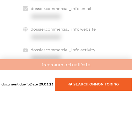
dossier.commercial_info.email
XXXXXXXXXX
dossier.commercial_info.website
XXXXXXXXXX
dossier.commercial_info.activity
XXXXXXXXXX
freemium.actualData
freemium.exampleText_1
document.dueToDate
29.03.23
SEARCH.ONMONITORING
freemium.exampleText_2
freemium.anonymousPerSearch2
FREEMIUM.DETAILS
FREEMIUM.REGISTER