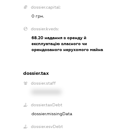
dossier.capital:
0 грн.
dossier.kveds:
68.20
надання в оренду й
експлуатацію власного чи
орендованого нерухомого майна
dossier.tax
dossier.staff
XXXXXXXXXX
dossier.taxDebt
dossier.missingData
dossier.esvDebt