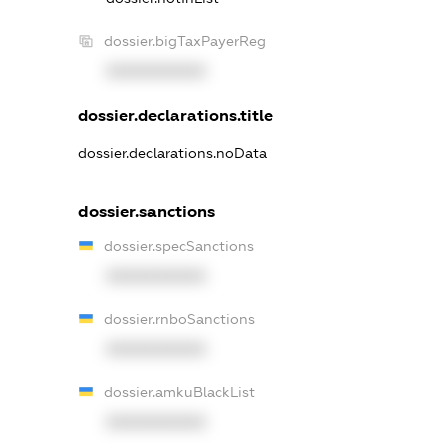
dossier.bigTaxPayerReg
XXXXXXXXXX
dossier.declarations.title
dossier.declarations.noData
dossier.sanctions
dossier.specSanctions
XXXXXXXXXX
dossier.rnboSanctions
XXXXXXXXXX
dossier.amkuBlackList
XXXXXXXXXX