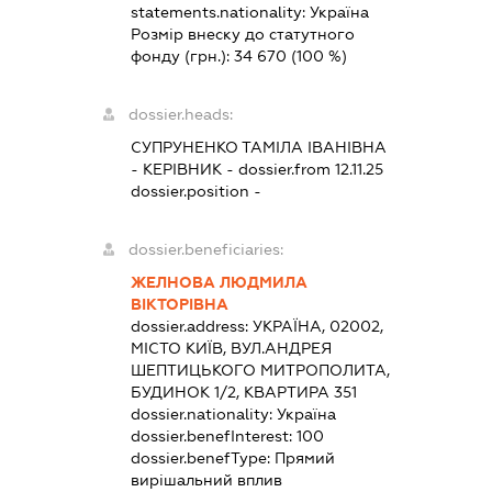
statements.nationality:
Україна
Розмір внеску до статутного
фонду (грн.):
34 670
(100 %)
dossier.heads:
СУПРУНЕНКО ТАМІЛА ІВАНІВНА
-
КЕРІВНИК
- dossier.from 12.11.25
dossier.position -
dossier.beneficiaries:
ЖЕЛНОВА ЛЮДМИЛА
ВІКТОРІВНА
dossier.address:
УКРАЇНА, 02002,
МІСТО КИЇВ, ВУЛ.АНДРЕЯ
ШЕПТИЦЬКОГО МИТРОПОЛИТА,
БУДИНОК 1/2, КВАРТИРА 351
dossier.nationality:
Україна
dossier.benefInterest:
100
dossier.benefType:
Прямий
вирішальний вплив