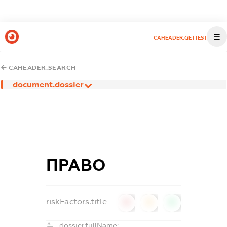
CAHEADER.GETTEST
CAHEADER.SEARCH
document.dossier
ПРАВО
riskFactors.title
0
0
0
dossier.fullName: