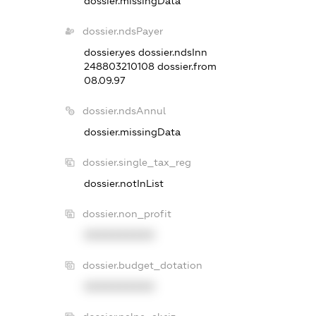
dossier.missingData
dossier.ndsPayer
dossier.yes
dossier.ndsInn
248803210108
dossier.from
08.09.97
dossier.ndsAnnul
dossier.missingData
dossier.single_tax_reg
dossier.notInList
dossier.non_profit
XXXXXXXXXX
dossier.budget_dotation
XXXXXXXXXX