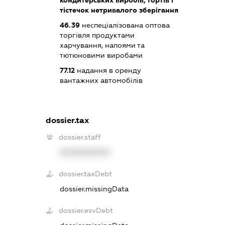
тістечок нетривалого зберігання
46.39
неспеціалізована оптова
торгівля продуктами
харчування, напоями та
тютюновими виробами
77.12
надання в оренду
вантажних автомобілів
dossier.tax
dossier.staff
XXXXXXXXXX
dossier.taxDebt
dossier.missingData
dossier.esvDebt