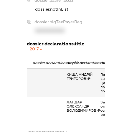
dossier.palne_akciz
dossier.notInList
dossier.bigTaxPayerReg
XXXXXXXXXX
dossier.declarations.title
2017
dossier.declarations.pepName
dossier.declarations.personName
dossier.declaratio
КИША АНДРІЙ
Гонорари та інші
ГРИГОРОВИЧ
виплати згідно з
цивільно-
правовим
правочинами
ЛАНДАР
Заробітна плата
ОЛЕКСАНДР
отримана за
ВОЛОДИМИРОВИЧ
основним місцем
роботи
dossier.declarations.license_1