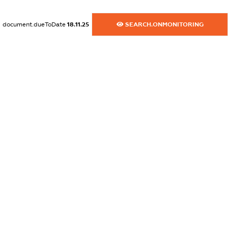
XXXXXXXXXX
document.dueToDate
18.11.25
SEARCH.ONMONITORING
dossier.commercial_info.activity
XXXXXXXXXX
freemium.exampleText_1
freemium.exampleText_2
freemium.anonymousPerSearch2
FREEMIUM.DETAILS
FREEMIUM.REGISTER