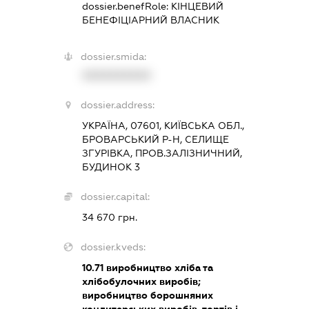
dossier.benefRole:
КІНЦЕВИЙ
БЕНЕФІЦІАРНИЙ ВЛАСНИК
dossier.smida:
XXXXXXXXXX
dossier.address:
УКРАЇНА, 07601, КИЇВСЬКА ОБЛ.,
БРОВАРСЬКИЙ Р-Н, СЕЛИЩЕ
ЗГУРІВКА, ПРОВ.ЗАЛІЗНИЧНИЙ,
БУДИНОК 3
dossier.capital:
34 670 грн.
dossier.kveds:
10.71
виробництво хліба та
хлібобулочних виробів;
виробництво борошняних
кондитерських виробів, тортів і