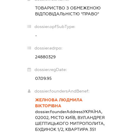
ТОВАРИСТВО З ОБМЕЖЕНОЮ
ВІДПОВІДАЛЬНІСТЮ "ПРАВО"
dossier.opfSubType:
-
dossier.edrpo:
24880329
dossier.regDate:
07.09.95
dossier.foundersAndBenef:
ЖЕЛНОВА ЛЮДМИЛА
ВІКТОРІВНА
dossier.founderAddress
УКРАЇНА,
02002, МІСТО КИЇВ, ВУЛ.АНДРЕЯ
ШЕПТИЦЬКОГО МИТРОПОЛИТА,
БУДИНОК 1/2, КВАРТИРА 351