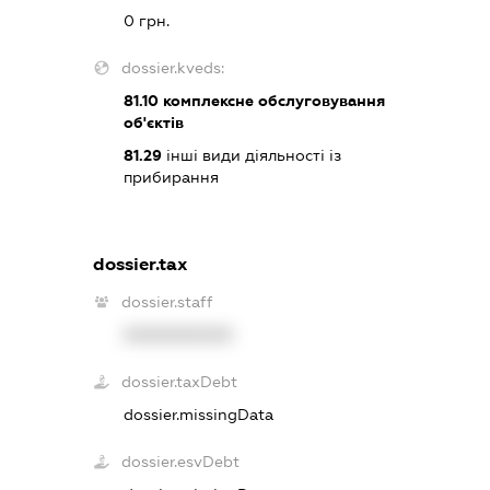
0 грн.
dossier.kveds:
81.10
комплексне обслуговування
об'єктів
81.29
інші види діяльності із
прибирання
dossier.tax
dossier.staff
XXXXXXXXXX
dossier.taxDebt
dossier.missingData
dossier.esvDebt