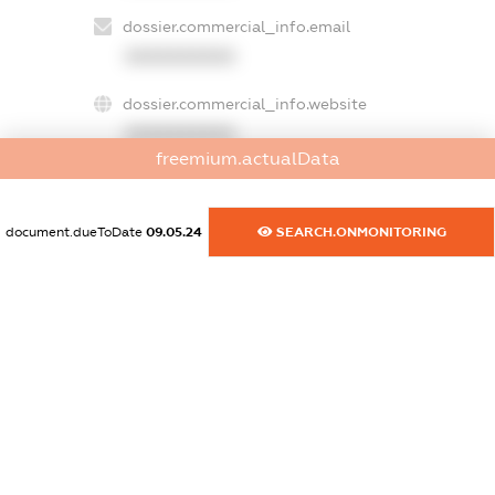
dossier.commercial_info.email
XXXXXXXXXX
dossier.commercial_info.website
XXXXXXXXXX
freemium.actualData
dossier.commercial_info.activity
XXXXXXXXXX
document.dueToDate
09.05.24
SEARCH.ONMONITORING
freemium.exampleText_1
freemium.exampleText_2
freemium.anonymousPerSearch2
FREEMIUM.DETAILS
FREEMIUM.REGISTER