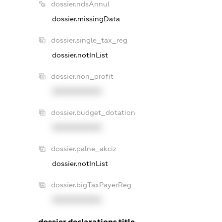
dossier.ndsAnnul
dossier.missingData
dossier.single_tax_reg
dossier.notInList
dossier.non_profit
XXXXXXXXXX
dossier.budget_dotation
XXXXXXXXXX
dossier.palne_akciz
dossier.notInList
dossier.bigTaxPayerReg
XXXXXXXXXX
dossier.declarations.title