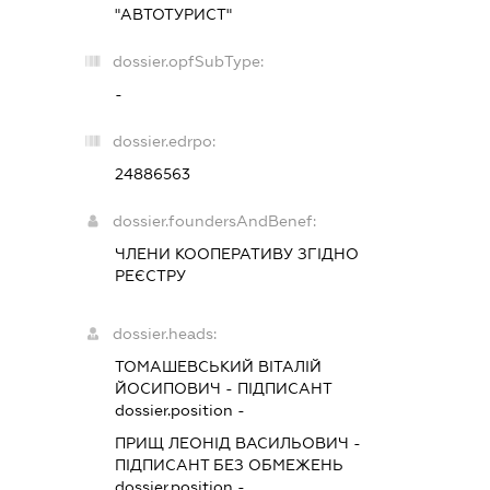
"АВТОТУРИСТ"
dossier.opfSubType:
-
dossier.edrpo:
24886563
dossier.foundersAndBenef:
ЧЛЕНИ КООПЕРАТИВУ ЗГІДНО
РЕЄСТРУ
dossier.heads:
ТОМАШЕВСЬКИЙ ВІТАЛІЙ
ЙОСИПОВИЧ
-
ПІДПИСАНТ
dossier.position -
ПРИЩ ЛЕОНІД ВАСИЛЬОВИЧ
-
ПІДПИСАНТ
БЕЗ ОБМЕЖЕНЬ
dossier.position -