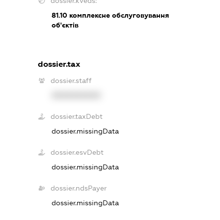
dossier.kveds:
81.10
комплексне обслуговування
об'єктів
dossier.tax
dossier.staff
XXXXXXXXXX
dossier.taxDebt
dossier.missingData
dossier.esvDebt
dossier.missingData
dossier.ndsPayer
dossier.missingData