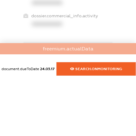
XXXXXXXXXX
dossier.commercial_info.activity
XXXXXXXXXX
freemium.actualData
freemium.exampleText_1
freemium.exampleText_2
freemium.anonymousPerSearch2
document.dueToDate
24.03.17
SEARCH.ONMONITORING
FREEMIUM.DETAILS
FREEMIUM.REGISTER