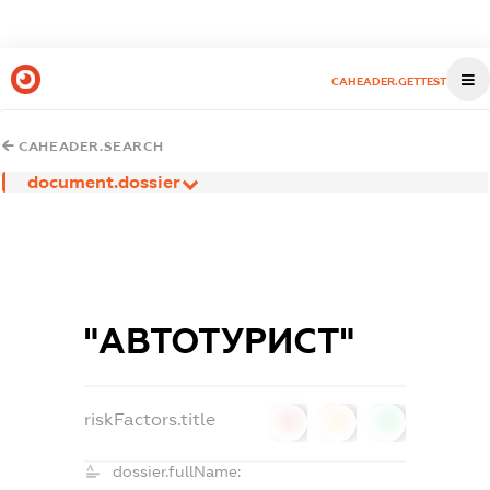
CAHEADER.GETTEST
CAHEADER.SEARCH
document.dossier
"АВТОТУРИСТ"
riskFactors.title
0
0
0
dossier.fullName: