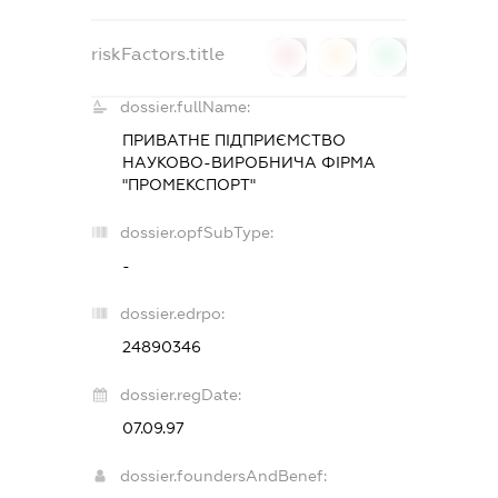
riskFactors.title
0
0
0
dossier.fullName:
ПРИВАТНЕ ПІДПРИЄМСТВО
НАУКОВО-ВИРОБНИЧА ФІРМА
"ПРОМЕКСПОРТ"
dossier.opfSubType:
-
dossier.edrpo:
24890346
dossier.regDate:
07.09.97
dossier.foundersAndBenef: