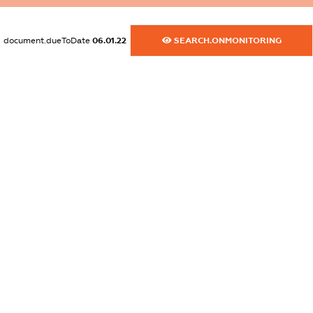
dossier.commercial_info.activity
XXXXXXXXXX
document.dueToDate
06.01.22
SEARCH.ONMONITORING
freemium.exampleText_1
freemium.exampleText_2
freemium.anonymousPerSearch2
FREEMIUM.DETAILS
FREEMIUM.REGISTER