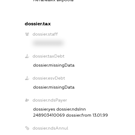
dossier.tax
dossier.staff
XXXXXXXXXX
dossier.taxDebt
dossier.missingData
dossier.esvDebt
dossier.missingData
dossier.ndsPayer
dossier.yes
dossier.ndsInn
248903410069
dossier.from 13.01.99
dossier.ndsAnnul