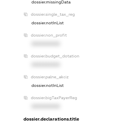
dossier.missingData
dossier.single_tax_reg
dossier.notInList
dossier.non_profit
XXXXXXXXXX
dossier.budget_dotation
XXXXXXXXXX
dossier.palne_akciz
dossier.notInList
dossier.bigTaxPayerReg
XXXXXXXXXX
dossier.declarations.title