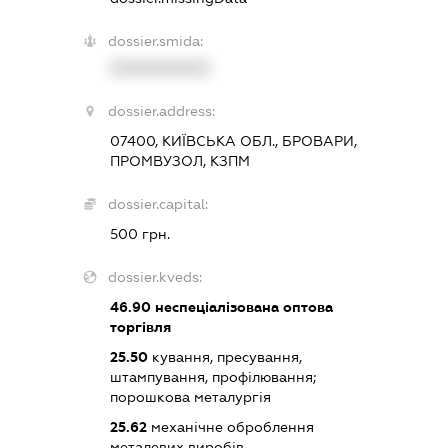
dossier.smida:
XXXXXXXXXX
dossier.address:
07400, КИЇВСЬКА ОБЛ., БРОВАРИ,
ПРОМВУЗОЛ, КЗПМ
dossier.capital:
500 грн.
dossier.kveds:
46.90
неспеціалізована оптова
торгівля
25.50
кування, пресування,
штампування, профілювання;
порошкова металургія
25.62
механічне оброблення
металевих виробів