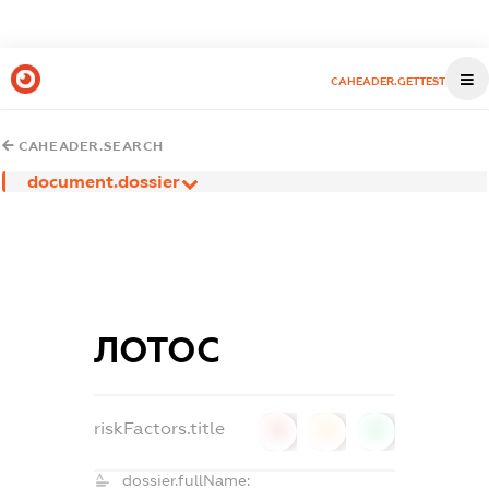
CAHEADER.GETTEST
CAHEADER.SEARCH
document.dossier
ЛОТОС
riskFactors.title
0
0
0
dossier.fullName: