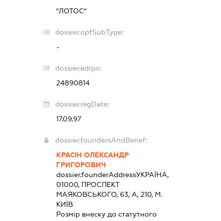
"ЛОТОС"
dossier.opfSubType:
-
dossier.edrpo:
24890814
dossier.regDate:
17.09.97
dossier.foundersAndBenef:
КРАСІН ОЛЕКСАНДР
ГРИГОРОВИЧ
dossier.founderAddress
УКРАЇНА,
01000, ПРОСПЕКТ
МАЯКОВСЬКОГО, 63, А, 210, М.
КИЇВ
Розмір внеску до статутного