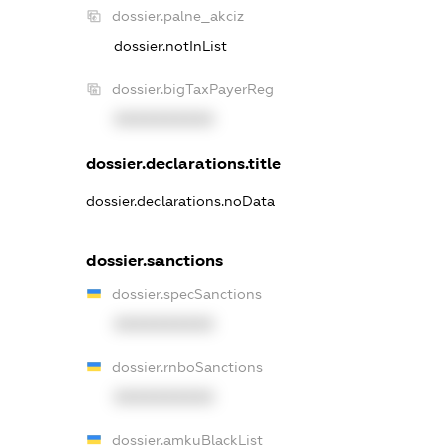
dossier.palne_akciz
dossier.notInList
dossier.bigTaxPayerReg
XXXXXXXXXX
dossier.declarations.title
dossier.declarations.noData
dossier.sanctions
dossier.specSanctions
XXXXXXXXXX
dossier.rnboSanctions
XXXXXXXXXX
dossier.amkuBlackList