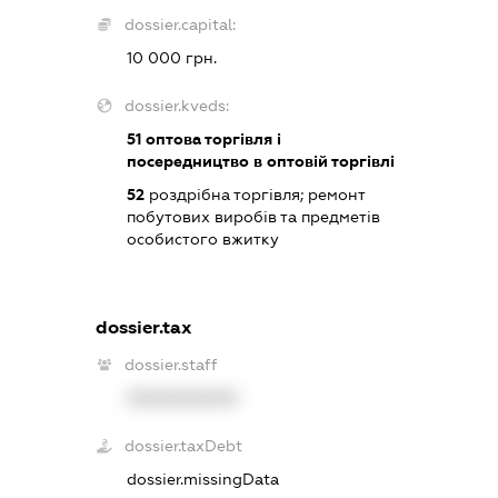
dossier.capital:
10 000 грн.
dossier.kveds:
51
оптова торгівля і
посередництво в оптовій торгівлі
52
роздрібна торгівля; ремонт
побутових виробів та предметів
особистого вжитку
dossier.tax
dossier.staff
XXXXXXXXXX
dossier.taxDebt
dossier.missingData