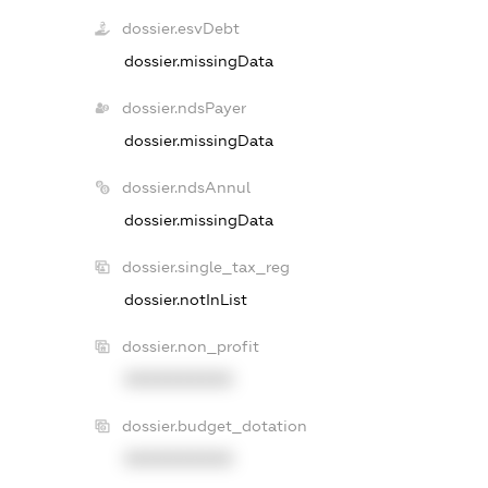
dossier.esvDebt
dossier.missingData
dossier.ndsPayer
dossier.missingData
dossier.ndsAnnul
dossier.missingData
dossier.single_tax_reg
dossier.notInList
dossier.non_profit
XXXXXXXXXX
dossier.budget_dotation
XXXXXXXXXX