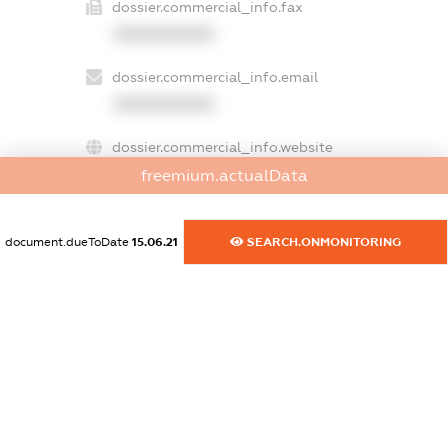
dossier.commercial_info.fax
XXXXXXXXXX
dossier.commercial_info.email
XXXXXXXXXX
dossier.commercial_info.website
XXXXXXXXXX
freemium.actualData
dossier.commercial_info.activity
document.dueToDate
15.06.21
SEARCH.ONMONITORING
XXXXXXXXXX
freemium.exampleText_1
freemium.exampleText_2
freemium.anonymousPerSearch2
FREEMIUM.DETAILS
FREEMIUM.REGISTER