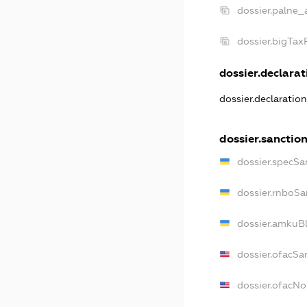
dossier.palne_
dossier.bigTa
dossier.declarati
dossier.declaratio
dossier.sanctio
dossier.specSa
dossier.rnboSa
dossier.amkuBl
dossier.ofacSa
dossier.ofacN