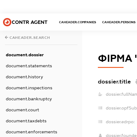
CONTR AGENT
CAHEADER.COMPANIES
CAHEADER.PERSONS
CAHEADER.SEARCH
document.dossier
ФІРМА 
document.statements
document.history
dossier.title
document.inspections
dossier.fullNa
document.bankruptcy
dossier.opfSub
document.court
document.taxdebts
dossier.edrpo:
document.enforcements
dossier.found