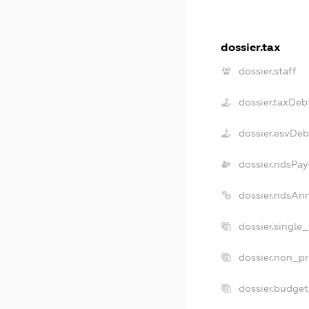
dossier.tax
dossier.staff
dossier.taxDeb
dossier.esvDeb
dossier.ndsPay
dossier.ndsAn
dossier.single
dossier.non_pr
dossier.budge