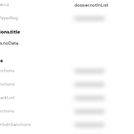
akciz
dossier.notInList
xPayerReg
XXXXXXXXXX
ons.title
ns.noData
ns
nctions
XXXXXXXXXX
nctions
XXXXXXXXXX
ackList
XXXXXXXXXX
nctions
XXXXXXXXXX
onSdnSanctions
XXXXXXXXXX