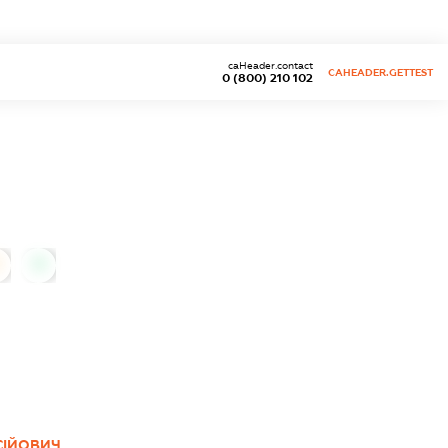
caHeader.contact
CAHEADER.GETTEST
0 (800) 210 102
0
СІЙОВИЧ