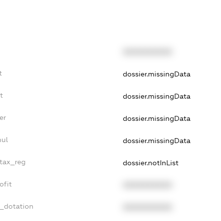
XXXXXXXXXX
t
dossier.missingData
t
dossier.missingData
er
dossier.missingData
nul
dossier.missingData
_tax_reg
dossier.notInList
ofit
XXXXXXXXXX
t_dotation
XXXXXXXXXX