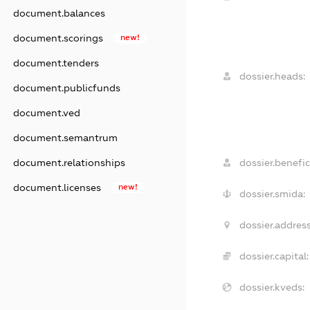
document.balances
document.scorings
new!
document.tenders
dossier.heads:
document.publicfunds
document.ved
document.semantrum
document.relationships
dossier.benefic
document.licenses
new!
dossier.smida:
dossier.address
dossier.capital:
dossier.kveds: