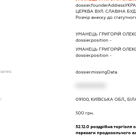
dossier.founderAddress
УКРА
ЦЕРКВА ВУЛ. СЛАВІНА БУД. 
Розмір внеску до статутног
УМАНЕЦЬ ГРИГОРІЙ ОЛЕК
dossier.position -
УМАНЕЦЬ ГРИГОРІЙ ОЛЕК
dossier.position -
iaries:
dossier.missingData
XXXXXXXXXX
:
09100, КИЇВСЬКА ОБЛ., БІЛ
500 грн.
52.12.0
роздрібна торгівля в
переваги продовольчого а