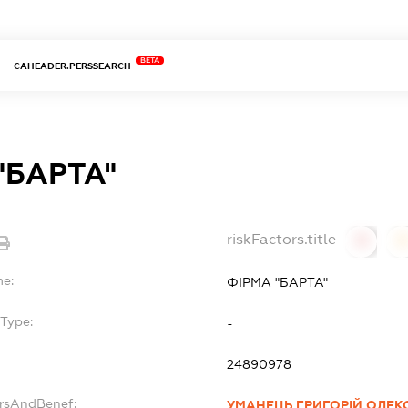
BETA
CAHEADER.PERSSEARCH
"БАРТА"
riskFactors.title
0
0
me:
ФІРМА "БАРТА"
Type:
-
24890978
ersAndBenef:
УМАНЕЦЬ ГРИГОРІЙ ОЛЕК