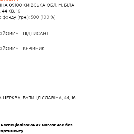
ЇНА 09100 КИЇВСЬКА ОБЛ. М. БІЛА
44 КВ. 16
о фонду (грн.):
500
(100 %)
СІЙОВИЧ
-
ПІДПИСАНТ
СІЙОВИЧ
-
КЕРІВНИК
А ЦЕРКВА, ВУЛИЦЯ СЛАВІНА, 44, 16
 неспеціалізованих магазинах без
сортименту